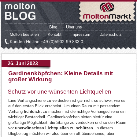
Blog
Über uns
Molton bestellen
Kontakt
Impressum
Datenschutz
Kunden Hotline
+49 (0)5902-99 833 0
26. Juni 2023
Gardinenköpfchen: Kleine Details mit
großer Wirkung
Schutz vor unerwünschten Lichtquellen
Eine Vorhangschiene zu verdecken ist gar nicht so schwer, wie es
auf den ersten Blick erscheint. Um einen Raum mit passendem
Vorhang
lichtdicht
zu machen, ist die richtige Vorhangschiene ein
wichtiger Bestandteil. Gardinenköpfchen bieten hierfür eine
großartige Möglichkeit, die Stange zu verdecken und so den Raum
vor
unerwünschten Lichtquellen zu schützen
. In diesem
Blogbeitrag möchten wir also über ein oft übersehenes, aber