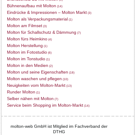
Bühnenaufbau mit Molton
(14)
Eindrücke & Impressionen – Molton Markt
(3)
Molton als Verpackungsmaterial
(1)
Molton am Filmset
(3)
Molton für Schallschutz & Dämmung
(7)
Molton fürs Heimkino
(4)
Molton Herstellung
(1)
Molton im Fotostudio
(6)
Molton im Tonstudio
(1)
Molton in den Medien
(2)
Molton und seine Eigenschaften
(18)
Molton waschen und pflegen
(10)
Neuigkeiten vom Molton-Markt
(13)
Runder Molton
(1)
Selber nähen mit Molton
(7)
Service beim Shopping im Molton-Markt
(14)
molton-web GmbH ist Mitglied im Fachverband der
DTHG