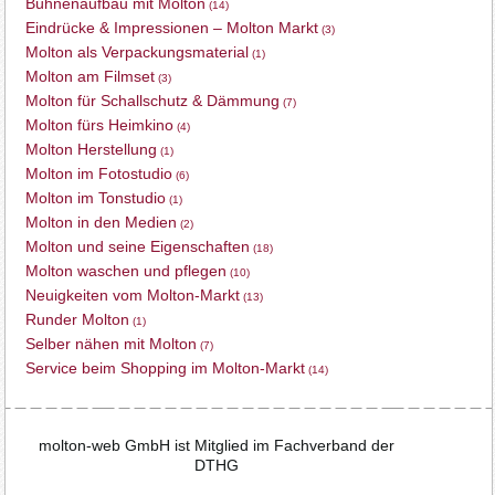
Bühnenaufbau mit Molton
(14)
Eindrücke & Impressionen – Molton Markt
(3)
Molton als Verpackungsmaterial
(1)
Molton am Filmset
(3)
Molton für Schallschutz & Dämmung
(7)
Molton fürs Heimkino
(4)
Molton Herstellung
(1)
Molton im Fotostudio
(6)
Molton im Tonstudio
(1)
Molton in den Medien
(2)
Molton und seine Eigenschaften
(18)
Molton waschen und pflegen
(10)
Neuigkeiten vom Molton-Markt
(13)
Runder Molton
(1)
Selber nähen mit Molton
(7)
Service beim Shopping im Molton-Markt
(14)
molton-web GmbH ist Mitglied im Fachverband der
DTHG