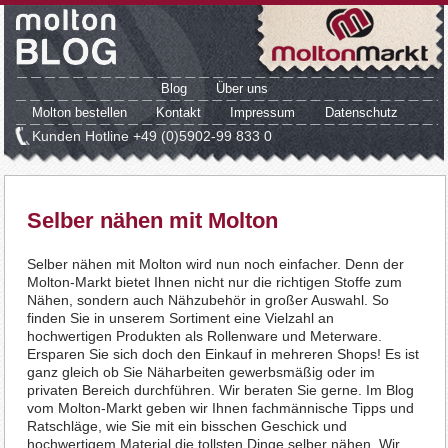
Blog
Über uns
Molton bestellen
Kontakt
Impressum
Datenschutz
Kunden Hotline
+49 (0)5902-99 833 0
Selber nähen mit Molton
Selber nähen mit Molton wird nun noch einfacher. Denn der
Molton-Markt bietet Ihnen nicht nur die richtigen Stoffe zum
Nähen, sondern auch Nähzubehör in großer Auswahl. So
finden Sie in unserem Sortiment eine Vielzahl an
hochwertigen Produkten als Rollenware und Meterware.
Ersparen Sie sich doch den Einkauf in mehreren Shops! Es ist
ganz gleich ob Sie Näharbeiten gewerbsmäßig oder im
privaten Bereich durchführen. Wir beraten Sie gerne. Im Blog
vom Molton-Markt geben wir Ihnen fachmännische Tipps und
Ratschläge, wie Sie mit ein bisschen Geschick und
hochwertigem Material die tollsten Dinge selber nähen. Wir