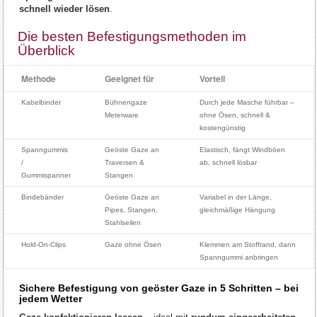
schnell wieder lösen
.
Die besten Befestigungsmethoden im
Überblick
Methode
Geeignet für
Vorteil
Kabelbinder
Bühnengaze
Durch jede Masche führbar –
Meterware
ohne Ösen, schnell &
kostengünstig
Spanngummis
Geöste Gaze an
Elastisch, fängt Windböen
/
Traversen &
ab, schnell lösbar
Gummispanner
Stangen
Bindebänder
Geöste Gaze an
Variabel in der Länge,
Pipes, Stangen,
gleichmäßige Hängung
Stahlseilen
Hold-On-Clips
Gaze ohne Ösen
Klemmen am Stoffrand, dann
Spanngummi anbringen
Sichere Befestigung von geöster Gaze in 5 Schritten – bei
jedem Wetter