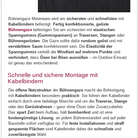
Bühnengaze Meterware wird am
sichersten
und
schnellsten
mit
Kabelbindern
befestigt.
Fertig konfektionierte, geöste
Bühnengaze
befestigen Sie am sichersten mit
elastischen
Spanngummis (Gummispannern)
an
Traversen, Stangen
oder
Bühnengerüsten
. Die Gaze sollte dafür
rundum geöst
und mit
verstärktem Saum
konfektioniert sein. Die
Elastizität der
Spanngummis
verteilt die
Windlast auf mehrere Punkte
und
verhindert
, dass
Ösen bei Böen ausreißen
– im Outdoor-Einsatz
ist genau das entscheidend.
Schnelle und sichere Montage mit
Kabelbindern
Die
offene Netzstruktur
der
Bühnengaze
macht die Befestigung
mit
Kabelbindern
besonders
praktisch
: Sie führen den Kabelbinder
einfach durch eine beliebige Masche und um die
Traverse, Stange
oder den
Gerüstrahmen
– ganz ohne Ösen oder Zusatzzubehör.
Das
spart Zeit
beim Aufbau, hält
bombenfest
und ist eine
kostengünstige Lösung
, an jedem Bühnenstandort und auf jeder
Baustelle sofort verfügbar ist. Für
feste Installationen
und
straff
gespannte Flächen
sind Kabelbinder daher die
schnellste
und
zuverlässigste
Wahl.