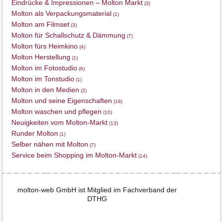
Eindrücke & Impressionen – Molton Markt
(3)
Molton als Verpackungsmaterial
(1)
Molton am Filmset
(3)
Molton für Schallschutz & Dämmung
(7)
Molton fürs Heimkino
(4)
Molton Herstellung
(1)
Molton im Fotostudio
(6)
Molton im Tonstudio
(1)
Molton in den Medien
(2)
Molton und seine Eigenschaften
(18)
Molton waschen und pflegen
(10)
Neuigkeiten vom Molton-Markt
(13)
Runder Molton
(1)
Selber nähen mit Molton
(7)
Service beim Shopping im Molton-Markt
(14)
molton-web GmbH ist Mitglied im Fachverband der
DTHG