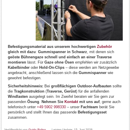
Befestigungsmaterial aus unserem hochwertigen
Zubehör
gleich mit dazu
:
Gummispanner in Schwarz
, mit denen sich
geöste Bühnengaze schnell und einfach an einer Traverse
montieren
lässt. Für
Gaze ohne Ösen
empfehlen wir zusätzlich
Kabelbinder
oder
Hold-On-Clips
– diese werden am Netzgewebe
angebracht, anschließend lassen sich die
Gummispanner
wie
gewohnt befestigen.
Sicherheitshinweis:
Bei
großflächigen Outdoor-Aufbauten
sollte
die
Tragkonstruktion
(
Traverse, Gerüst
) für die anfallenden
Windlasten
ausgelegt sein. Im Zweifel beraten wir Sie gern zur
passenden
Ösung
.
Nehmen Sie
Kontakt
mit uns auf
, gerne auch
telefonisch unter
+49 5902 998330
– unser
Fachteam
berät Sie
persönlich und stellt Ihnen das passende
Befestigungsset
zusammen.
Veröffentlicht von
Guido Roling
Letztes Update:
15. Juni 2026