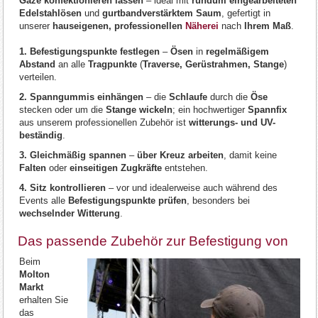
Gaze konfektionieren lassen
– ideal mit
rundum eingearbeiteten
Edelstahlösen
und
gurtbandverstärktem Saum
, gefertigt in
unserer
hauseigenen, professionellen
Näherei
nach
Ihrem Maß
.
1. Befestigungspunkte festlegen
–
Ösen
in
regelmäßigem
Abstand
an alle
Tragpunkte
(
Traverse, Gerüstrahmen, Stange
)
verteilen.
2.
Spanngummis einhängen
– die
Schlaufe
durch die
Öse
stecken oder um die
Stange wickeln
; ein hochwertiger
Spannfix
aus unserem professionellen Zubehör ist
witterungs- und UV-
beständig
.
3. Gleichmäßig spannen
–
über Kreuz arbeiten
, damit keine
Falten
oder
einseitigen Zugkräfte
entstehen.
4. Sitz kontrollieren
– vor und idealerweise auch während des
Events alle
Befestigungspunkte prüfen
, besonders bei
wechselnder Witterung
.
Das passende Zubehör zur Befestigung von
Beim
Molton
Markt
erhalten Sie
das