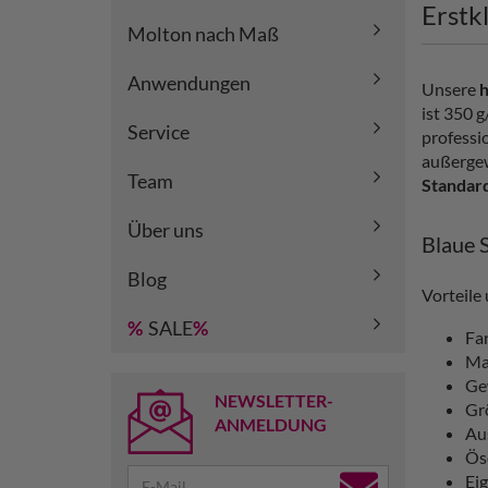
Erstk
Molton nach Maß
Anwendungen
Unsere
ist 350 
Service
professio
außerge
Team
Standar
Über uns
Blaue 
Blog
Vorteile
%
SALE
%
Fa
Ma
Ge
NEWSLETTER-
Gr
ANMELDUNG
Au
Ös
Ei