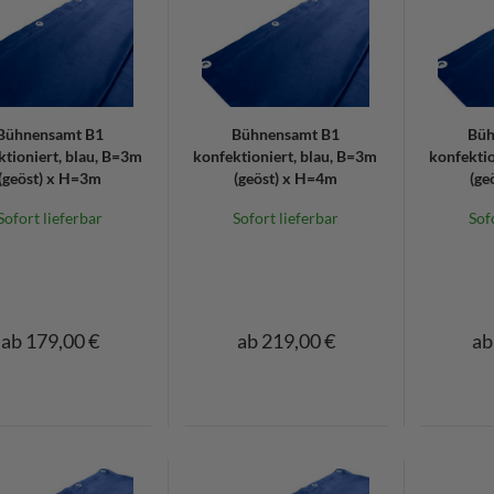
Bühnensamt B1
Bühnensamt B1
Büh
ktioniert, blau, B=3m
konfektioniert, blau, B=3m
konfektio
(geöst) x H=3m
(geöst) x H=4m
(ge
Sofort lieferbar
Sofort lieferbar
Sof
ab 179,00 €
ab 219,00 €
ab