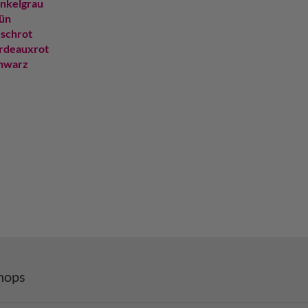
nkelgrau
ün
rschrot
rdeauxrot
hwarz
hops