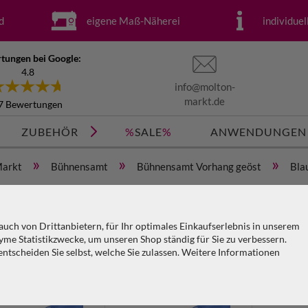
d
eigene Maß-Näherei
individue
tungen bei Google:
4.8
info@molton-
markt.de
7 Bewertungen
ZUBEHÖR
%
SALE
%
ANWENDUNGEN
»
»
»
Markt
Bühnensamt
Bühnensamt Vorhang geöst
Bla
Filter
uch von Drittanbietern, für Ihr optimales Einkaufserlebnis in unserem
Farbe
Stoffart
Ausführung
Fläch
me Statistikzwecke, um unseren Shop ständig für Sie zu verbessern.
tscheiden Sie selbst, welche Sie zulassen. Weitere Informationen
Länge / Höhe
Stoffbeschaffenheit
KO
PA