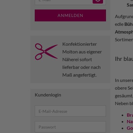
Sa
ANMELDEN
Aufgrund
edle
Büh
Atmosp
Sortimen
Konfektionierter
Molton aus eigener
Ihr bl
Näherei sofort
lieferbar oder nach
Maß angefertigt.
In unser
obere Se
Kundenlogin
gesäumt.
Neben bl
Br
Na
Go