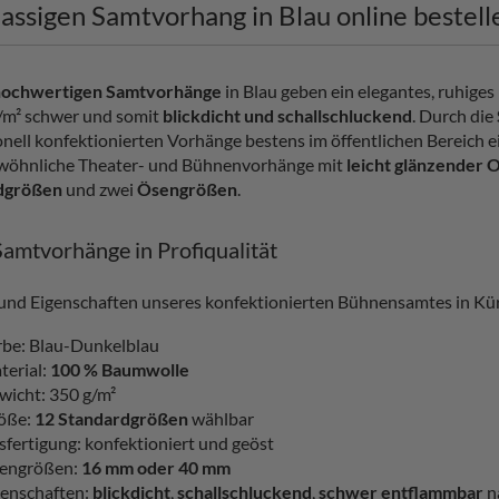
lassigen Samtvorhang in Blau online bestell
hochwertigen Samtvorhänge
in Blau geben ein elegantes, ruhiges
g/m² schwer und somit
blickdicht und schallschluckend
. Durch die
nell konfektionierten Vorhänge bestens im öffentlichen Bereich ein
wöhnliche Theater- und Bühnenvorhänge mit
leicht glänzender 
dgrößen
und zwei
Ösengrößen
.
Samtvorhänge in Profiqualität
 und Eigenschaften unseres konfektionierten Bühnensamtes in Kü
rbe: Blau-Dunkelblau
terial:
100 % Baumwolle
wicht: 350 g/m²
öße:
12 Standardgrößen
wählbar
sfertigung: konfektioniert und geöst
engrößen:
16 mm oder 40 mm
genschaften:
blickdicht
,
schallschluckend
,
schwer entflammbar
n