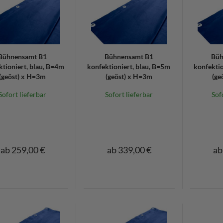
Bühnensamt B1
Bühnensamt B1
Büh
ktioniert, blau, B=4m
konfektioniert, blau, B=5m
konfektio
(geöst) x H=3m
(geöst) x H=3m
(ge
Sofort lieferbar
Sofort lieferbar
Sof
ab 259,00 €
ab 339,00 €
ab