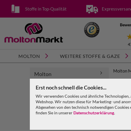
Stoffe in Top-Qualität
Expressversan
Bewer
4
MOLTON
WEITERE STOFFE & GAZE
Molton 
Molton
Tischdeckenunterlagen
Erst noch schnell die Cookies...
Wir verwenden Cookies und ähnliche Technologien, a
Bühnensamt
Webshop. Wir nutzen diese für Marketing- und anony
Abgesehen von den technisch notwendigen Cookies en
finden Sie in unserer
Datenschutzerklärung
.
Bühnensamt Vorhang geöst
Blau