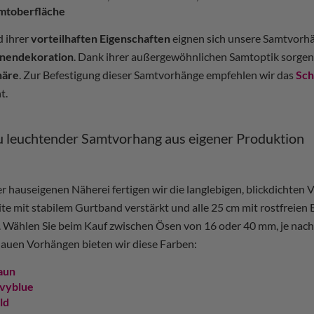
mtoberfläche
 ihrer
vorteilhaften Eigenschaften
eignen sich unsere Samtvorhän
nendekoration
. Dank ihrer außergewöhnlichen Samtoptik sorgen 
häre
. Zur Befestigung dieser Samtvorhänge empfehlen wir das
Sch
t.
au leuchtender Samtvorhang aus eigener Produktion
er hauseigenen Näherei fertigen wir die langlebigen, blickdichten
ite mit stabilem Gurtband verstärkt und alle 25 cm mit rostfreien
 Wählen Sie beim Kauf zwischen Ösen von 16 oder 40 mm, je nac
auen Vorhängen bieten wir diese Farben:
aun
vyblue
ld