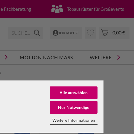
lle Fachberatung
Topausrüster für Großevents
0,00 €
IHR KONTO
MOLTON NACH MASS
WEITERE
u
Zurücksetzen
Alle auswählen
engewicht
Breite
Nur Notwendige
Material
NTO ERSTELLEN
Weitere Informationen
SSWORT VERGESSEN?