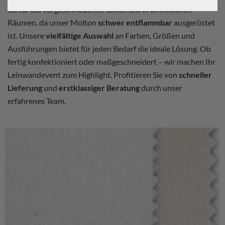
Sie für die vorgeschriebenen Sicherheit in öffentlichen
Räumen, da unser Molton
schwer entflammbar
ausgerüstet
ist. Unsere
vielfältige Auswahl
an Farben, Größen und
Ausführungen bietet für jeden Bedarf die ideale Lösung. Ob
fertig konfektioniert oder maßgeschneidert – wir machen Ihr
Leinwandevent zum Highlight. Profitieren Sie von
schneller
Lieferung
und
erstklassiger Beratung
durch unser
erfahrenes Team.