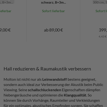
, B=3m...
schwarz, B=3m...
300 cm, 32
ieferbar
Sofort lieferbar
Sofort l
9,00 €
ab 89,00 €
399,
4,43 €
Hall reduzieren & Raumakustik verbessern
Molton ist nicht nur als
Leinwandstoff
bestens geeignet,
sondern auch ideal zur Verbesserung der Akustik beim Public
Viewing. Seine
schallschluckenden
Eigenschaften dämpfen
Nebengeräusche und optimieren die
Klangqualität
. So
können Sie durch Vorhänge, Raumteiler und Verkleidungen
für ein optimales, akustisches Empfinden sorgen. Sie schaffen