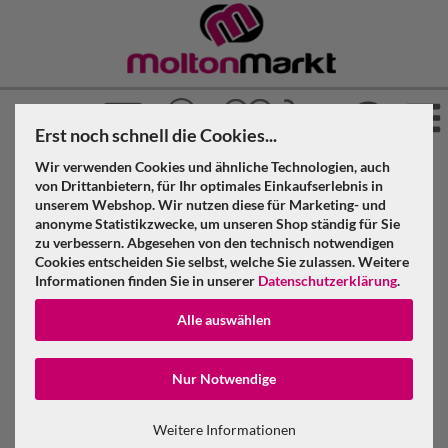
Erst noch schnell die Cookies...
Wir verwenden Cookies und ähnliche Technologien, auch
von Drittanbietern, für Ihr optimales Einkaufserlebnis in
unserem Webshop. Wir nutzen diese für Marketing- und
anonyme Statistikzwecke, um unseren Shop ständig für Sie
zu verbessern. Abgesehen von den technisch notwendigen
Cookies entscheiden Sie selbst, welche Sie zulassen. Weitere
Informationen finden Sie in unserer
Datenschutzerklärung
.
Public Viewing Stoffe kaufen – vielseitig
Alle auswählen
& funktional für Ihr Leinwanderlebnis
Konto erstellen
Nur Notwendige
Die
besten Public Viewing Stoffe
finden Sie bei uns. Unsere
Passwort verge
hochwertigen Leinwandstoffe
verschaffen eine
exzellente
Weitere Informationen
Beamerqualität
und verbessern die Akustik. Zudem sorgen