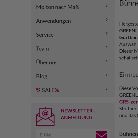
Bühne
Molton nach Maß
Anwendungen
Hergeste
GREENL
Service
Gurtban
Auswahl.
Team
Dieser M
schalls
Über uns
Ein neu
Blog
Diese Vo
%
SALE
%
GREENLIN
GRS-zert
Stoffher
NEWSLETTER-
und das 
ANMELDUNG
Bühnenm