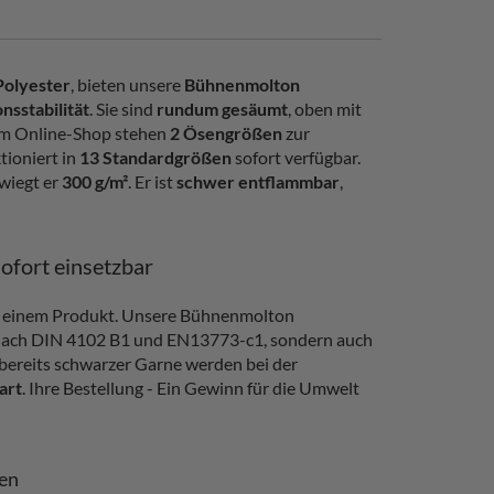
Polyester
, bieten unsere
Bühnenmolton
nsstabilität
. Sie sind
rundum gesäumt
, oben mit
em Online-Shop stehen
2 Ösengrößen
zur
ioniert in
13 Standardgrößen
sofort verfügbar.
wiegt er
300 g/m²
. Er ist
schwer entflammbar
,
sofort einsetzbar
in einem Produkt. Unsere Bühnenmolton
 nach DIN 4102 B1 und EN13773-c1, sondern auch
 bereits schwarzer Garne werden bei der
art
. Ihre Bestellung - Ein Gewinn für die Umwelt
ten