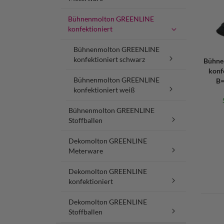
Bühnenmolton GREENLINE
konfektioniert
Bühnenmolton GREENLINE
konfektioniert schwarz
Bühne
konf
Bühnenmolton GREENLINE
B=
konfektioniert weiß
Bühnenmolton GREENLINE
Stoffballen
Dekomolton GREENLINE
Meterware
Dekomolton GREENLINE
konfektioniert
Dekomolton GREENLINE
Stoffballen