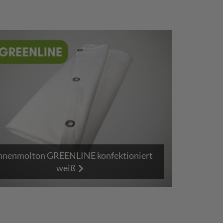
nenmolton GREENLINE konfektioniert
weiß