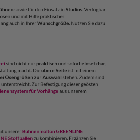
ühnen
sowie für den Einsatz in
Studios
. Verfügbar
sen und mit Hilfe praktischer
ang auch in Ihrer
Wunschgröße
. Nutzen Sie dazu
rei
sind nicht nur
praktisch
und sofort
einsetzbar
,
nstaltung macht. Die
obere Seite
ist mit einem
ei Ösengrößen zur Auswahl
stehen. Zudem sind
unterstreicht. Zur Befestigung dieser geösten
ienensystem für Vorhänge
aus unserem
it unserer
Bühnenmolton GREENLINE
E Stoffballen
zu kombinieren. Ergänzen Sie