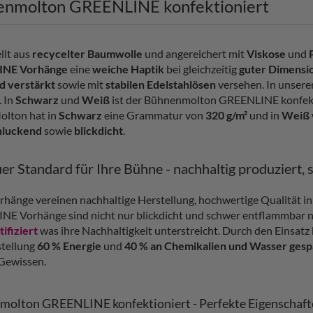
nmolton GREENLINE konfektioniert
llt aus
recycelter Baumwolle
und angereichert mit
Viskose
und
INE Vorhänge
eine
weiche Haptik
bei gleichzeitig
guter Dimensio
d verstärkt
sowie mit
stabilen Edelstahlösen
versehen. In unser
 In
Schwarz
und
Weiß
ist der Bühnenmolton GREENLINE konfekt
olton hat in
Schwarz
eine Grammatur von
320 g/m²
und in
Weiß
chluckend
sowie
blickdicht
.
er Standard für Ihre Bühne - nachhaltig produziert, 
rhänge vereinen nachhaltige Herstellung, hochwertige Qualität 
E Vorhänge sind nicht nur blickdicht und schwer entflammbar
ifiziert
was ihre Nachhaltigkeit unterstreicht. Durch den Einsatz
stellung
60 % Energie
und
40 % an Chemikalien und Wasser gesp
Gewissen.
olton GREENLINE konfektioniert - Perfekte Eigenschaf