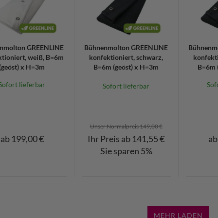
nmolton GREENLINE
Bühnenmolton GREENLINE
Bühnenm
tioniert, weiß, B=6m
konfektioniert, schwarz,
konfekti
(geöst) x H=3m
B=6m (geöst) x H=3m
B=6m (
Sofort lieferbar
Sof
Sofort lieferbar
Unser Normalpreis 149,00 €
ab 199,00 €
Ihr Preis ab 141,55 €
ab
Sie sparen 5%
MEHR LADEN