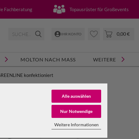
lle Fachberatung
Topausrüster für Großevents
0,00 €
IHR KONTO
MOLTON NACH MASS
WEITERE
REENLINE konfektioniert
Zurücksetzen
Alle auswählen
engewicht
Breite
Nur Notwendige
Material
NTO ERSTELLEN
Weitere Informationen
SSWORT VERGESSEN?