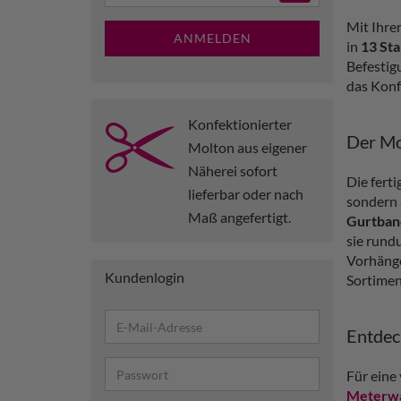
Mit Ihre
ANMELDEN
in
13 St
Befestig
das Konf
Konfektionierter
Der Mol
Molton aus eigener
Näherei sofort
Die fert
lieferbar oder nach
sondern
Maß angefertigt.
Gurtban
sie rund
Vorhänge
Kundenlogin
Sortimen
Entdec
Für eine
Meterw