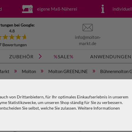
d
eigene Maß-Näherei
individue
tungen bei Google:
4.8
info@molton-
markt.de
7 Bewertungen
ZUBEHÖR
%
SALE
%
ANWENDUNGEN
»
»
»
Markt
Molton
Molton GREENLINE
Bühnenmolton G
Filter
uch von Drittanbietern, für Ihr optimales Einkaufserlebnis in unserem
Farbe
Stoffart
Ausführung
Fläch
me Statistikzwecke, um unseren Shop ständig für Sie zu verbessern.
tscheiden Sie selbst, welche Sie zulassen. Weitere Informationen
Länge / Höhe
Stoffbeschaffenheit
KO
PA