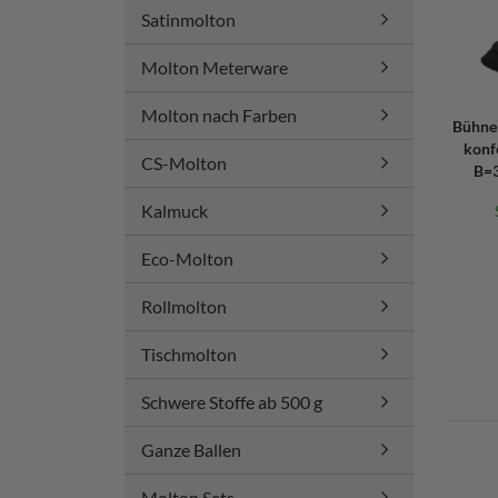
Satinmolton
Molton Meterware
Molton nach Farben
Bühne
konf
CS-Molton
B=3
Kalmuck
Eco-Molton
Rollmolton
Tischmolton
Schwere Stoffe ab 500 g
Ganze Ballen
Molton Sets