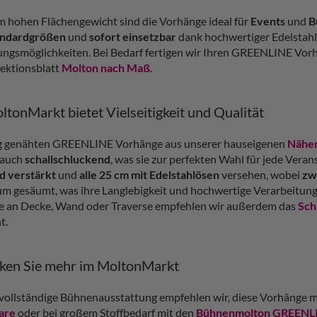
m hohen Flächengewicht sind die Vorhänge ideal für
Events
und
B
andardgrößen
und
sofort einsetzbar
dank hochwertiger Edelstahlö
ungsmöglichkeiten. Bei Bedarf fertigen wir Ihren GREENLINE Vorh
ektionsblatt
Molton nach Maß
.
tonMarkt bietet Vielseitigkeit und Qualität
ig genähten GREENLINE Vorhänge aus unserer hauseigenen
Nähe
 auch
schallschluckend
, was sie zur perfekten Wahl für jede Vera
d verstärkt
und
alle 25 cm mit Edelstahlösen
versehen, wobei
zw
um gesäumt, was ihre Langlebigkeit und hochwertige Verarbeitung 
 an Decke, Wand oder Traverse empfehlen wir außerdem das
Sch
t.
ken Sie mehr im MoltonMarkt
 vollständige Bühnenausstattung empfehlen wir, diese Vorhänge m
are
oder bei großem Stoffbedarf mit den
Bühnenmolton GREENLIN