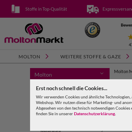
Stoffe in Top-Qualität
Expressversan
Bewer
4
MOLTON
WEITERE STOFFE & GAZE
Molton 
Molton
Bühnenmolton
Erst noch schnell die Cookies...
Wir verwenden Cookies und ähnliche Technologien, a
Dekomolton
Webshop. Wir nutzen diese für Marketing- und anony
Abgesehen von den technisch notwendigen Cookies en
Molton GREENLINE
finden Sie in unserer
Datenschutzerklärung
.
Bühnenmolton GREENLINE
Meterware