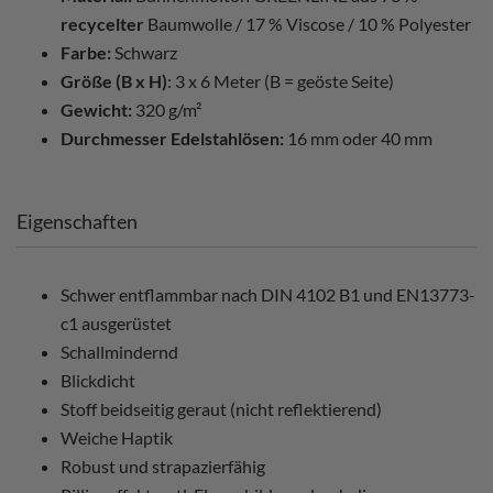
recycelter
Baumwolle / 17 % Viscose / 10 % Polyester
Farbe:
Schwarz
Größe (B x H)
: 3 x 6 Meter (B = geöste Seite)
Gewicht:
320 g/m²
Durchmesser Edelstahlösen:
16 mm oder 40 mm
Eigenschaften
Schwer entflammbar nach DIN 4102 B1 und EN13773-
c1 ausgerüstet
Schallmindernd
Blickdicht
Stoff beidseitig geraut (nicht reflektierend)
Weiche Haptik
Robust und strapazierfähig