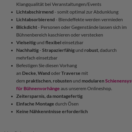
Klangqualität bei Veranstaltungen/Events
Lichtabschirmend
- somit optimal zur Abdunklung
Lichtabsorbierend
- Blendeffekte werden vermieden
Blickdicht
- Personen oder Gegenstände lassen sich im
Bühnenbereich kaschieren oder verstecken
Vielseitig
und
flexibel
einsetzbar
Nachhaltig
-
Strapazierfähig
und
robust
, dadurch
mehrfach einsetzbar
Befestigen Sie diesen Vorhang
an
Decke
,
Wand
oder
Traverse
mit
dem
praktischen
,
robusten
und
modularen
Schienensy
für Bühnenvorhänge
aus unserem Onlineshop.
Zeitersparnis, da montagefertig
Einfache Montage
durch Ösen
Keine Nähkenntnisse erforderlich