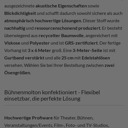
ausgezeichnete
akustische Eigenschaften
sowie
Blickdichtigkeit
und schafft dadurch sowohl sichere als auch
atmosphärisch hochwertige Lösungen
. Dieser Stoff wurde
nachhaltig
und
ressourcenschonend produziert
. Er besteht
überwiegend aus
recycelter Baumwolle
, angereichert mit
Viskose
und
Polyester
und ist
GRS-zertifiziert
. Der fertige
Vorhang ist
3 x 6 Meter
groß. Eine
3-Meter-Seite
ist mit
Gurtband verstärkt
und alle
25 cm
mit
Edelstahlösen
versehen. Wählen Sie bei Ihrer Bestellung zwischen
zwei
Ösengrößen
.
Bühnenmolton konfektioniert - Flexibel
einsetzbar, die perfekte Lösung
Hochwertige Profiware
für Theater, Bühnen,
Veranstaltungen/Events, Film-, Foto- und TV-Studios,