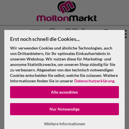
Erst noch schnell die Cookies...
Wir verwenden Cookies und ähnliche Technologien, auch
»
»
»
Molton Markt
Molton
Molton GREENLINE
von Drittanbietern, für Ihr optimales Einkaufserlebnis in
»
unserem Webshop. Wir nutzen diese für Marketing- und
Bühnenmolton GREENLINE konfektioniert
anonyme Statistikzwecke, um unseren Shop ständig für Sie
»
zu verbessern. Abgesehen von den technisch notwendigen
Bühnenmolton GREENLINE konfektioniert schwarz
Cookies entscheiden Sie selbst, welche Sie zulassen. Weitere
Bühnenmolton GREENLINE konfektioniert, schwarz, B=3m
Informationen finden Sie in unserer
Datenschutzerklärung
.
(geöst) x H=6m
Alle auswählen
Bühnenmolton GREENLINE
Konto erstellen
konfektioniert, schwarz, B=3m (geöst) x
Nur Notwendige
Passwort verge
H=6m
Weitere Informationen