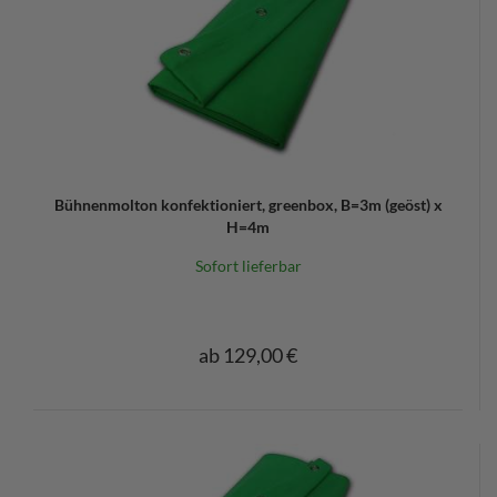
Bühnenmolton konfektioniert, greenbox, B=3m (geöst) x
H=4m
Sofort lieferbar
ab 129,00 €