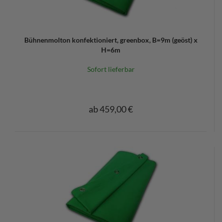
Bühnenmolton konfektioniert, greenbox, B=9m (geöst) x
H=6m
Sofort lieferbar
ab 459,00 €