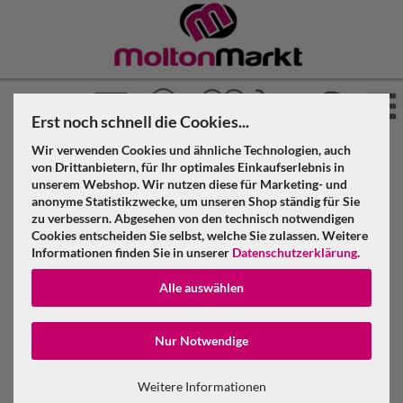
Erst noch schnell die Cookies...
Wir verwenden Cookies und ähnliche Technologien, auch
von Drittanbietern, für Ihr optimales Einkaufserlebnis in
unserem Webshop. Wir nutzen diese für Marketing- und
Greenscreen kaufen
anonyme Statistikzwecke, um unseren Shop ständig für Sie
zu verbessern. Abgesehen von den technisch notwendigen
Cookies entscheiden Sie selbst, welche Sie zulassen. Weitere
Informationen finden Sie in unserer
Datenschutzerklärung
.
»
»
Molton Markt
Molton
Greenscreen
Alle auswählen
Konto erstellen
Filter
Nur Notwendige
Passwort verge
Weitere Informationen