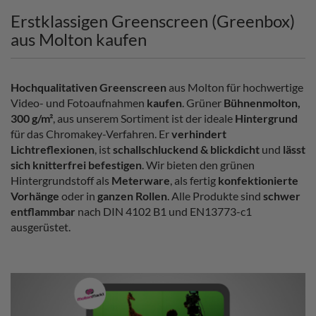
Erstklassigen Greenscreen (Greenbox)
aus Molton kaufen
Hochqualitativen Greenscreen
aus Molton für hochwertige
Video- und Fotoaufnahmen
kaufen
. Grüner
Bühnenmolton,
300 g/m²
, aus unserem Sortiment ist der ideale
Hintergrund
für das Chromakey-Verfahren. Er
verhindert
Lichtreflexionen
, ist
schallschluckend & blickdicht
und
lässt
sich knitterfrei befestigen
. Wir bieten den grünen
Hintergrundstoff als
Meterware
, als fertig
konfektionierte
Vorhänge
oder in
ganzen Rollen
. Alle Produkte sind
schwer
entflammbar
nach DIN 4102 B1 und EN13773-c1
ausgerüstet.