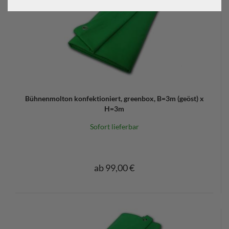
Bühnenmolton konfektioniert, greenbox, B=3m (geöst) x
H=3m
Sofort lieferbar
ab 99,00 €