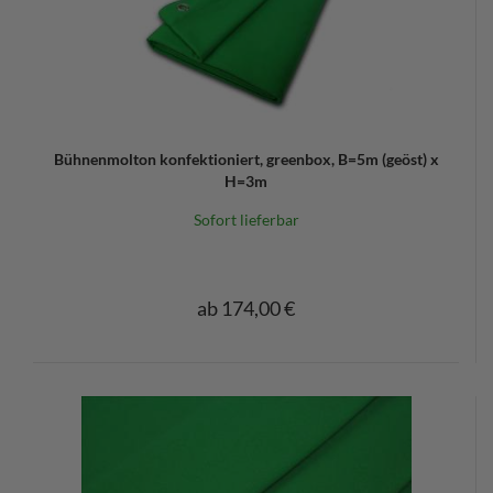
Bühnenmolton konfektioniert, greenbox, B=5m (geöst) x
H=3m
Sofort lieferbar
ab 174,00 €