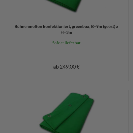
Bühnenmolton konfektioniert, greenbox, B=9m (geöst) x
H=3m
Sofort lieferbar
ab 249,00 €