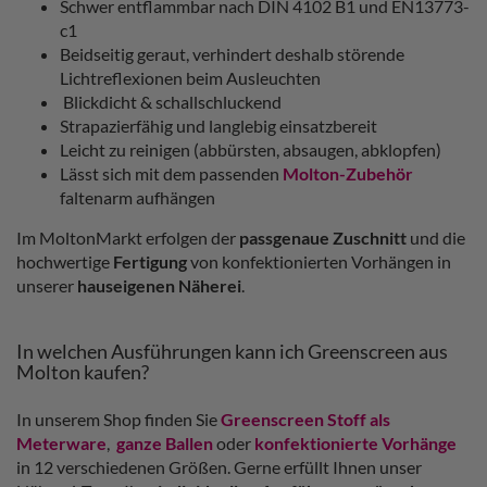
Schwer entflammbar nach DIN 4102 B1 und EN13773-
c1
Beidseitig geraut, verhindert deshalb störende
Lichtreflexionen beim Ausleuchten
Blickdicht & schallschluckend
Strapazierfähig und langlebig einsatzbereit
Leicht zu reinigen (abbürsten, absaugen, abklopfen)
Lässt sich mit dem passenden
Molton-Zubehör
faltenarm aufhängen
Im MoltonMarkt erfolgen der
passgenaue Zuschnitt
und die
hochwertige
Fertigung
von konfektionierten Vorhängen in
unserer
hauseigenen Näherei
.
In welchen Ausführungen kann ich Greenscreen aus
Molton kaufen?
In unserem Shop finden Sie
Greenscreen Stoff als
Meterware
,
ganze Ballen
oder
konfektionierte Vorhänge
in 12 verschiedenen Größen. Gerne erfüllt Ihnen unser