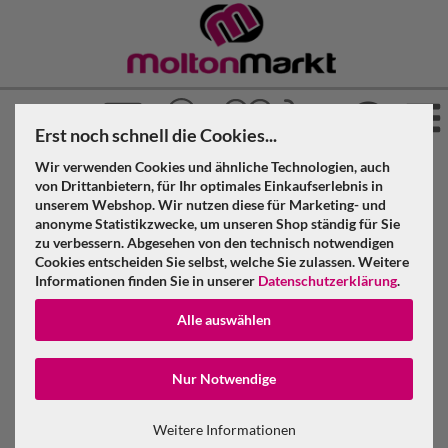
Erst noch schnell die Cookies...
Wir verwenden Cookies und ähnliche Technologien, auch
»
»
Molton Markt
Messeteppich
von Drittanbietern, für Ihr optimales Einkaufserlebnis in
»
unserem Webshop. Wir nutzen diese für Marketing- und
Messeteppich Rollenware
anonyme Statistikzwecke, um unseren Shop ständig für Sie
zu verbessern. Abgesehen von den technisch notwendigen
Messeteppich greenbox Rolle Rips B1
Cookies entscheiden Sie selbst, welche Sie zulassen. Weitere
Informationen finden Sie in unserer
Datenschutzerklärung
.
Messeteppich greenbox Rolle Rips B1
Alle auswählen
Konto erstellen
Nur Notwendige
Passwort verge
Weitere Informationen