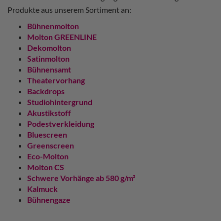
Produkte aus unserem Sortiment an:
Bühnenmolton
Molton GREENLINE
Dekomolton
Satinmolton
Bühnensamt
Theatervorhang
Backdrops
Studiohintergrund
Akustikstoff
Podestverkleidung
Bluescreen
Greenscreen
Eco-Molton
Molton CS
Schwere Vorhänge ab 580 g/m²
Kalmuck
Bühnengaze