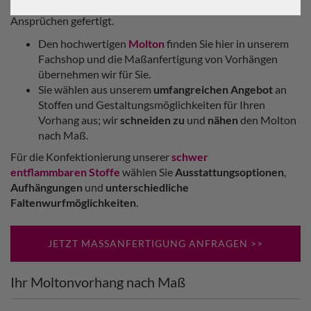
Molton nach Maß
nach Ihren
individuellen
Wünschen &
Ansprüchen gefertigt.
Den hochwertigen
Molton
finden Sie hier in unserem
Fachshop und die Maßanfertigung von Vorhängen
übernehmen wir für Sie.
Sie wählen aus unserem
umfangreichen Angebot
an
Stoffen und Gestaltungsmöglichkeiten für Ihren
Vorhang aus; wir
schneiden zu
und
nähen
den Molton
nach Maß.
Für die Konfektionierung unserer
schwer
entflammbaren Stoffe
wählen Sie
Ausstattungsoptionen
,
Aufhängungen
und
unterschiedliche
Faltenwurfmöglichkeiten
.
JETZT MASSANFERTIGUNG ANFRAGEN >>
Ihr Moltonvorhang nach Maß