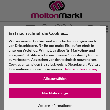
Erst noch schnell die Cookies...
Wir verwenden Cookies und ähnliche Technologien, auch
von Drittanbietern, für Ihr optimales Einkaufserlebnis in
unserem Webshop. Wir nutzen diese für Marketing- und
anonyme Statistikzwecke, um unseren Shop ständig für Sie
zu verbessern. Abgesehen von den technisch notwendigen
Cookies entscheiden Sie selbst, welche Sie zulassen. Weitere
Informationen finden Sie in unserer
Datenschutzerklärung
.
»
Molton Markt
Molton nach Maß
Alle auswählen
Konto erstellen
Molton nach Maß aus eigener Näherei
Nur Notwendige
Passwort verge
Weitere Informationen