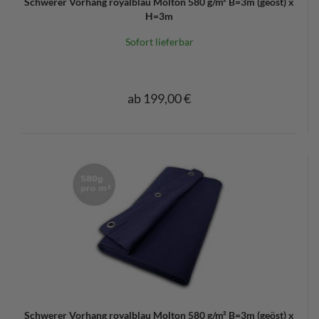
Schwerer Vorhang royalblau Molton 580 g/m² B=3m (geöst) x
H=3m
Sofort lieferbar
ab 199,00 €
Schwerer Vorhang royalblau Molton 580 g/m² B=3m (geöst) x