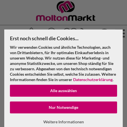
Erst noch schnell die Cookies...
Wir verwenden Cookies und ähnliche Technologien, auch
»
»
Molton Markt
Akustikstoff
Akustikvorhang geöst
von Drittanbietern, für Ihr optimales Einkaufserlebnis in
»
unserem Webshop. Wir nutzen diese für Marketing- und
Royalblau
anonyme Statistikzwecke, um unseren Shop ständig für Sie
zu verbessern. Abgesehen von den technisch notwendigen
Cookies entscheiden Sie selbst, welche Sie zulassen. Weitere
Filter
Informationen finden Sie in unserer
Datenschutzerklärung
.
Alle auswählen
Konto erstellen
Nur Notwendige
Passwort verge
Weitere Informationen