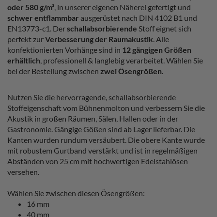
oder 580 g/m²
, in unserer eigenen Näherei gefertigt und
schwer entflammbar
ausgerüstet nach DIN 4102 B1 und
EN13773-c1. Der
schallabsorbierende
Stoff eignet sich
perfekt zur
Verbesserung der Raumakustik
. Alle
konfektionierten Vorhänge sind in
12 gängigen Größen
erhältlich
, professionell & langlebig verarbeitet. Wählen Sie
bei der Bestellung zwischen
zwei Ösengrößen
.
Nutzen Sie die hervorragende, schallabsorbierende
Stoffeigenschaft vom Bühnenmolton und verbessern Sie die
Akustik in großen Räumen, Sälen, Hallen oder in der
Gastronomie. Gängige Gößen sind ab Lager lieferbar. Die
Kanten wurden rundum versäubert. Die obere Kante wurde
mit robustem Gurtband verstärkt und ist in regelmäßigen
Abständen von 25 cm mit hochwertigen Edelstahlösen
versehen.
Wählen Sie zwischen diesen Ösengrößen:
16 mm
40 mm