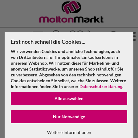
Erst noch schnell die Cookies...
Wir verwenden Cookies und ähnliche Technologien, auch
»
»
Molton Markt
Akustikstoff
Akustikvorhang geöst
von Drittanbietern, für Ihr optimales Einkaufserlebnis in
»
»
unserem Webshop. Wir nutzen diese für Marketing- und
Royalblau
anonyme Statistikzwecke, um unseren Shop ständig für Sie
Akustikvorhang royalblau Molton 300 g/m² B=3m (geöst) x
zu verbessern. Abgesehen von den technisch notwendigen
H=5m
Cookies entscheiden Sie selbst, welche Sie zulassen. Weitere
Informationen finden Sie in unserer
Datenschutzerklärung
.
Akustikvorhang royalblau Molton 300
Alle auswählen
g/m² B=3m (geöst) x H=5m
Konto erstellen
Nur Notwendige
Passwort verge
Weitere Informationen