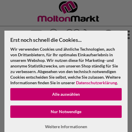
Erst noch schnell die Cookies...
Wir verwenden Cookies und ähnliche Technologien, auch
»
»
»
Molton Markt
Studiohintergrund
fertig-genäht
von Drittanbietern, für Ihr optimales Einkaufserlebnis in
unserem Webshop. Wir nutzen diese für Marketing- und
Molton B1 hellgrau
anonyme Statistikzwecke, um unseren Shop ständig für Sie
zu verbessern. Abgesehen von den technisch notwendigen
Cookies entscheiden Sie selbst, welche Sie zulassen. Weitere
Filter
Informationen finden Sie in unserer
Datenschutzerklärung
.
Alle auswählen
Konto erstellen
Nur Notwendige
Passwort verge
Weitere Informationen