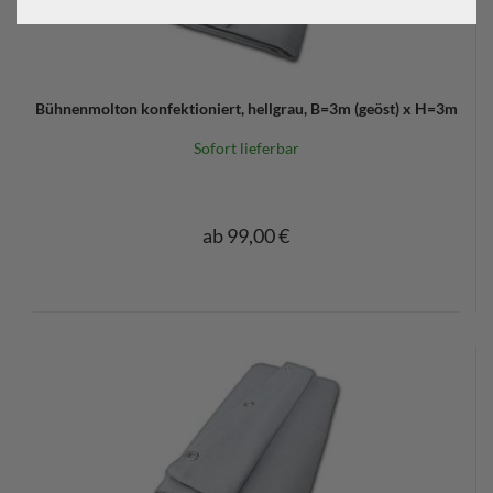
Bühnenmolton konfektioniert, hellgrau, B=3m (geöst) x H=3m
Sofort lieferbar
ab 99,00 €