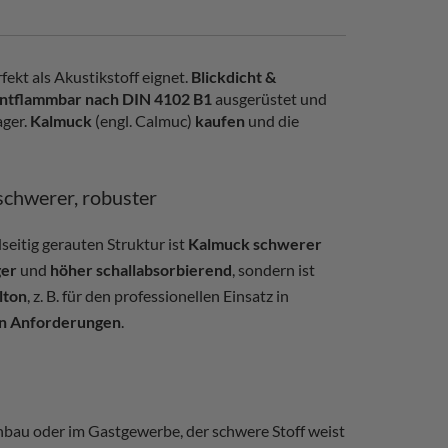
rfekt als Akustikstoff eignet.
Blickdicht &
ntflammbar nach DIN 4102 B1
ausgerüstet und
ager.
Kalmuck
(engl. Calmuc)
kaufen
und die
schwerer, robuster
seitig gerauten Struktur ist
Kalmuck schwerer
ger
und
höher schallabsorbierend
, sondern ist
lton
, z. B. für den professionellen Einsatz in
en Anforderungen
.
bau oder im Gastgewerbe, der schwere Stoff weist