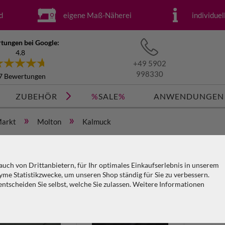
d
eigene Maß-Näherei
individue
tungen bei Google:
4.8
+49 5902
998330
7 Bewertungen
ZUBEHÖR
%
SALE
%
ANWENDUNGEN
»
»
Markt
Molton
Kalmuck
Filter
uch von Drittanbietern, für Ihr optimales Einkaufserlebnis in unserem
Farbe
Stoffart
Ausführung
Fläch
me Statistikzwecke, um unseren Shop ständig für Sie zu verbessern.
tscheiden Sie selbst, welche Sie zulassen. Weitere Informationen
Länge / Höhe
Stoffbeschaffenheit
KO
PA