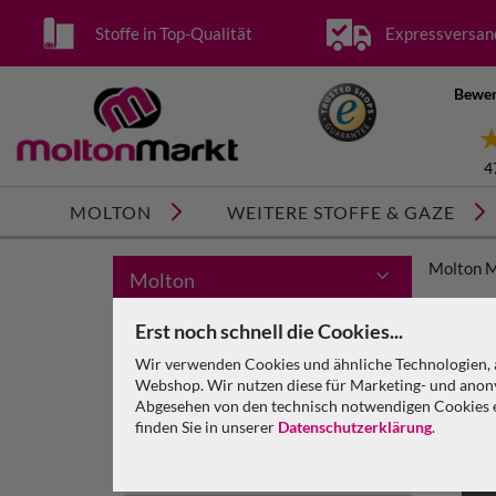
Stoffe in Top-Qualität
Expressversan
Bewer
4
MOLTON
WEITERE STOFFE & GAZE
Molton 
Molton
Bühnenmolton
Erst noch schnell die Cookies...
Wir verwenden Cookies und ähnliche Technologien, a
Dekomolton
Webshop. Wir nutzen diese für Marketing- und anony
Abgesehen von den technisch notwendigen Cookies en
Molton GREENLINE
finden Sie in unserer
Datenschutzerklärung
.
Satinmolton