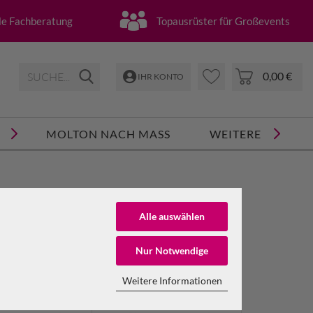
lle Fachberatung
Topausrüster für Großevents
0,00 €
IHR KONTO
MOLTON NACH MASS
WEITERE
Zurücksetzen
Alle auswählen
engewicht
Breite
Nur Notwendige
Material
NTO ERSTELLEN
Weitere Informationen
SSWORT VERGESSEN?