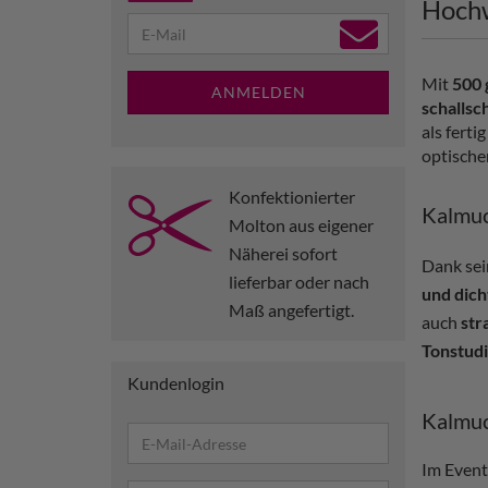
Hochw
Mit
500 
ANMELDEN
schallsc
als fert
optische
Konfektionierter
Kalmuc
Molton aus eigener
Näherei sofort
Dank sei
lieferbar oder nach
und dich
Maß angefertigt.
auch
str
Tonstud
Kundenlogin
Kalmuc
Im Event