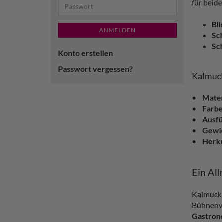
für beid
Bl
ANMELDEN
Sc
Sc
Konto erstellen
Passwort vergessen?
Kalmuck
•
Mater
•
Farbe
•
Ausfü
•
Gewi
•
Herku
Ein All
Kalmuck i
Bühnenvo
Gastron