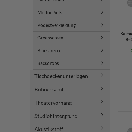
Molton Sets
Podestverkleidung
Kalmu
Greenscreen
B=3
Bluescreen
Backdrops
Tischdeckenunterlagen
Bühnensamt
Theatervorhang
Studiohintergrund
Akustikstoff