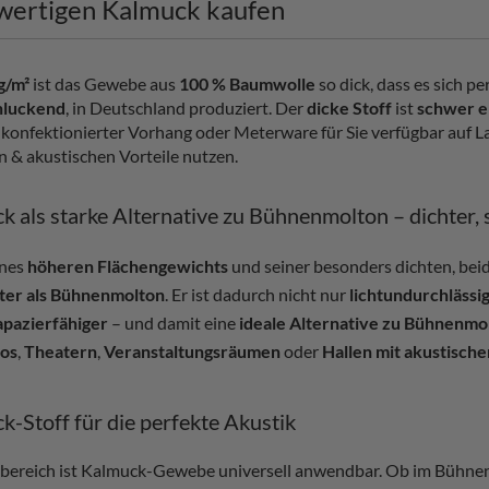
ertigen Kalmuck kaufen
g/m²
ist das Gewebe aus
100 % Baumwolle
so dick, dass es sich pe
hluckend
, in Deutschland produziert. Der
dicke Stoff
ist
schwer e
ig konfektionierter Vorhang oder Meterware für Sie verfügbar auf L
n & akustischen Vorteile nutzen.
k als starke Alternative zu Bühnenmolton – dichter, 
nes
höheren Flächengewichts
und seiner besonders dichten, beid
ter als Bühnenmolton
. Er ist dadurch nicht nur
lichtundurchlässi
apazierfähiger
– und damit eine
ideale Alternative zu Bühnenmo
ios
,
Theatern
,
Veranstaltungsräumen
oder
Hallen mit akustisch
k-Stoff für die perfekte Akustik
bereich ist Kalmuck-Gewebe universell anwendbar. Ob im Bühnen