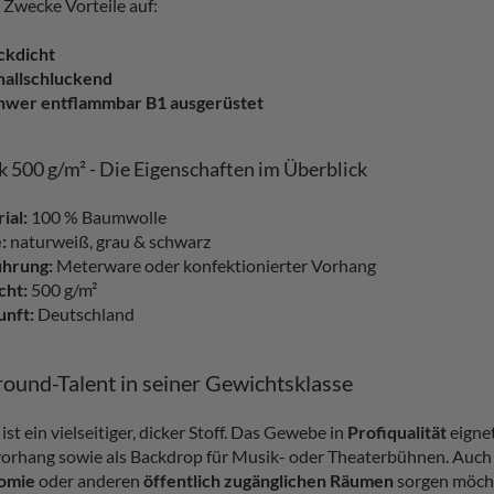
e Zwecke Vorteile auf:
ickdicht
hallschluckend
hwer entflammbar B1 ausgerüstet
 500 g/m² - Die Eigenschaften im Überblick
ial:
100 % Baumwolle
:
naturweiß, grau & schwarz
hrung:
Meterware oder konfektionierter Vorhang
cht:
500 g/m²
nft:
Deutschland
round-Talent in seiner Gewichtsklasse
st ein vielseitiger, dicker Stoff. Das Gewebe in
Profiqualität
eignet
rhang sowie als Backdrop für Musik- oder Theaterbühnen. Auch 
omie
oder anderen
öffentlich zugänglichen Räumen
sorgen möcht