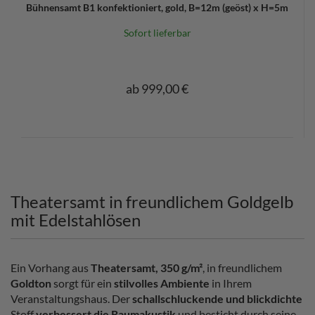
Bühnensamt B1 konfektioniert, gold, B=12m (geöst) x H=5m
Sofort lieferbar
ab 999,00 €
Theatersamt in freundlichem Goldgelb
mit Edelstahlösen
Ein Vorhang aus
Theatersamt, 350 g/m²
, in freundlichem
Goldton
sorgt für ein
stilvolles Ambiente
in Ihrem
Veranstaltungshaus. Der
schallschluckende und blickdichte
Stoff
verbessert die Raumakustik
und besticht durch seine