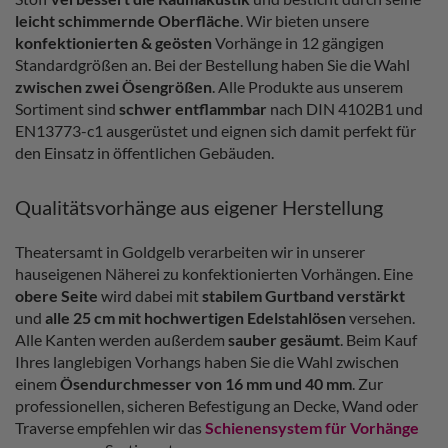
leicht schimmernde Oberfläche
. Wir bieten unsere
konfektionierten & geösten
Vorhänge in 12 gängigen
Standardgrößen an. Bei der Bestellung haben Sie die Wahl
zwischen zwei Ösengrößen
. Alle Produkte aus unserem
Sortiment sind
schwer entflammbar
nach DIN 4102B1 und
EN13773-c1 ausgerüstet und eignen sich damit perfekt für
den Einsatz in öffentlichen Gebäuden.
Qualitätsvorhänge aus eigener Herstellung
Theatersamt in Goldgelb verarbeiten wir in unserer
hauseigenen Näherei zu konfektionierten Vorhängen. Eine
obere Seite
wird dabei mit
stabilem Gurtband verstärkt
und
alle 25 cm mit hochwertigen Edelstahlösen
versehen.
Alle Kanten werden außerdem
sauber gesäumt
. Beim Kauf
Ihres langlebigen Vorhangs haben Sie die Wahl zwischen
einem
Ösendurchmesser von 16 mm und 40 mm
. Zur
professionellen, sicheren Befestigung an Decke, Wand oder
Traverse empfehlen wir das
Schienensystem für Vorhänge