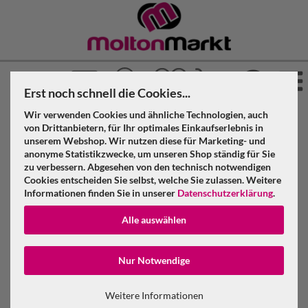
Erst noch schnell die Cookies...
Wir verwenden Cookies und ähnliche Technologien, auch
»
»
»
Molton Markt
Molton
Dekomolton
von Drittanbietern, für Ihr optimales Einkaufserlebnis in
»
unserem Webshop. Wir nutzen diese für Marketing- und
Konfektioniert & geöst
Royalblau
anonyme Statistikzwecke, um unseren Shop ständig für Sie
zu verbessern. Abgesehen von den technisch notwendigen
Cookies entscheiden Sie selbst, welche Sie zulassen. Weitere
Filter
Informationen finden Sie in unserer
Datenschutzerklärung
.
Alle auswählen
Konto erstellen
Nur Notwendige
Passwort verge
Weitere Informationen