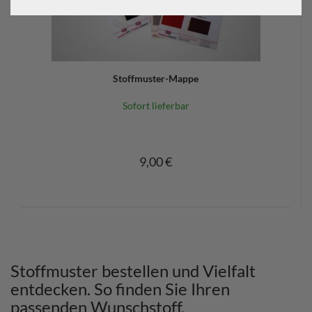
Stoffmuster-Mappe
Sofort lieferbar
9,00 €
Stoffmuster bestellen und Vielfalt
entdecken. So finden Sie Ihren
passenden Wunschstoff.