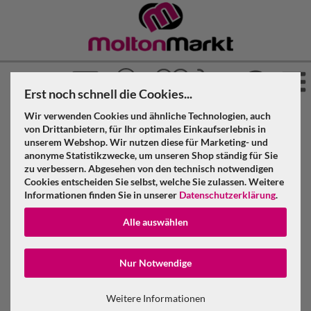
Erst noch schnell die Cookies...
Wir verwenden Cookies und ähnliche Technologien, auch
von Drittanbietern, für Ihr optimales Einkaufserlebnis in
unserem Webshop. Wir nutzen diese für Marketing- und
Molton Sets
anonyme Statistikzwecke, um unseren Shop ständig für Sie
zu verbessern. Abgesehen von den technisch notwendigen
Cookies entscheiden Sie selbst, welche Sie zulassen. Weitere
Informationen finden Sie in unserer
Datenschutzerklärung
.
»
»
Molton Markt
Molton
Molton Sets
Alle auswählen
Konto erstellen
Filter
Nur Notwendige
Passwort verge
Weitere Informationen