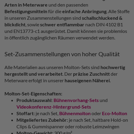
Arten in Meterware
und den passenden
Befestigungsmitteln
für die
einfache Anbringung
. Alle Stoffe
in unseren Zusammenstellungen sind
schallschluckend &
blickdicht
, sowie
schwer entflammbar
nach DIN 4102 B1
und EN13773-c1 ausgerüstet. Damit können sie problemlos
in öffentlich zugänglichen Räumen verwendet werden.
Set-Zusammenstellungen von hoher Qualität
Alle Materialien aus unseren Molton-Sets sind
hochwertig
hergestellt und verarbeitet
. Der
präzise Zuschnitt
der
Meterware erfolgt in unserer
hauseigenen Näherei
.
Molton-Set-Eigenschaften:
Produktauswahl
:
Bühnenvorhang-Sets
und
Videokonferenz-Hintergrund-Sets
Stoffart:
je nach Set,
Bühnenmolton
oder
Eco-Molton
Mitgeliefertes Zubehör:
je nach Set, haltbare Hold-on
Clips & Gummispanner oder robuste Leimzwingen
Molton-Gewicht:
300 g/m²