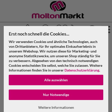
Erst noch schnell die Cookies...
Wir verwenden Cookies und ähnliche Technologien, auch
»
»
Molton Markt
Akustikstoff
Akustikvorhang geöst
von Drittanbietern, für Ihr optimales Einkaufserlebnis in
»
»
unserem Webshop. Wir nutzen diese für Marketing- und
Royalblau
anonyme Statistikzwecke, um unseren Shop ständig für Sie
Akustikvorhang royalblau Molton 300 g/m² B=5m (geöst) x
zu verbessern. Abgesehen von den technisch notwendigen
H=3m
Cookies entscheiden Sie selbst, welche Sie zulassen. Weitere
Informationen finden Sie in unserer
Datenschutzerklärung
.
Akustikvorhang royalblau Molton 300
Alle auswählen
g/m² B=5m (geöst) x H=3m
Konto erstellen
Nur Notwendige
Passwort verge
Weitere Informationen