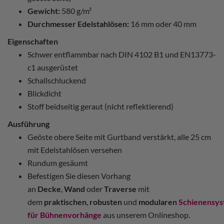
Gewicht:
580 g/m²
Durchmesser Edelstahlösen:
16 mm oder 40 mm
Eigenschaften
Schwer entflammbar nach DIN 4102 B1 und EN13773-
c1 ausgerüstet
Schallschluckend
Blickdicht
Stoff beidseitig geraut (nicht reflektierend)
Ausführung
Geöste obere Seite mit Gurtband verstärkt, alle 25 cm
mit Edelstahlösen versehen
Rundum gesäumt
Befestigen Sie diesen Vorhang
an
Decke
,
Wand
oder
Traverse
mit
dem
praktischen
,
robusten
und
modularen
Schienensy
für Bühnenvorhänge
aus unserem Onlineshop.