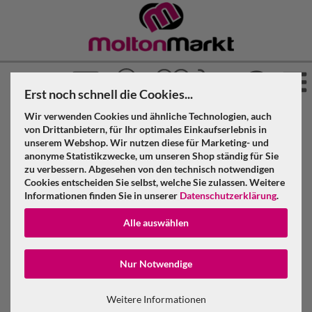
Erst noch schnell die Cookies...
Wir verwenden Cookies und ähnliche Technologien, auch
»
»
»
Molton Markt
Molton
Schwere Stoffe ab 500 g
von Drittanbietern, für Ihr optimales Einkaufserlebnis in
»
»
unserem Webshop. Wir nutzen diese für Marketing- und
Schwere Vorhänge 580 g
Royalblau
anonyme Statistikzwecke, um unseren Shop ständig für Sie
Schwerer Vorhang royalblau Molton 580 g/m² B=6m (geöst) x
zu verbessern. Abgesehen von den technisch notwendigen
H=3m
Cookies entscheiden Sie selbst, welche Sie zulassen. Weitere
Informationen finden Sie in unserer
Datenschutzerklärung
.
Schwerer Vorhang royalblau Molton 580
Alle auswählen
g/m² B=6m (geöst) x H=3m
Konto erstellen
Nur Notwendige
Passwort verge
Weitere Informationen