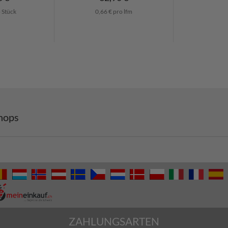
o Stück
0,66 € pro lfm
hops
ZAHLUNGSARTEN