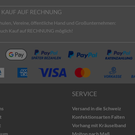
KAUF AUF RECHNUNG
hulen, Vereine, öffentliche Hand und Großunternehmen:
 auch Kauf auf RECHNUNG möglich!
SERVICE
ns
Versand in die Schweiz
t
Konfektionsarten Falten
t
Vorhang mit Kräuselband
sum
Molton nach Maß