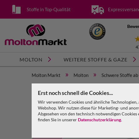
Stoffe in Top-Qualität
Expressversan
Bewer
4
MOLTON
WEITERE STOFFE & GAZE
»
»
Molton Markt
Molton
Schwere Stoffe ab
Schwerer Vorhang royalblau Molton 580 g/m² B=3m 
Erst noch schnell die Cookies...
Wir verwenden Cookies und ähnliche Technologien, a
Webshop. Wir nutzen diese für Marketing- und anony
Abgesehen von den technisch notwendigen Cookies en
finden Sie in unserer
Datenschutzerklärung
.