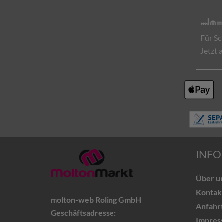
Für Sc
Jetzt
INFO
Über u
Kontak
molton-web Roling GmbH
Anfahr
Geschäftsadresse:
Impres