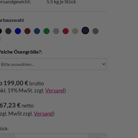
ersandgewicht:
5.5
kg je Stück
arbauswahl
elche Ösengröße?:
b 199,00 €
brutto
inkl. 19% MwSt. zzgl.
Versand
)
67,23 €
netto
zzgl. MwSt zzgl.
Versand
)
ück: