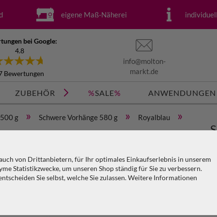
d
eigene Maß-Näherei
individue
tungen bei Google:
4.8
info@molton-
markt.de
7 Bewertungen
ZUBEHÖR
%
SALE
%
ANWENDUNGEN
»
»
»
 500 g
Schwere Vorhänge 580 g
Royalblau
S
(geöst) x H=3m
M
uch von Drittanbietern, für Ihr optimales Einkaufserlebnis in unserem
me Statistikzwecke, um unseren Shop ständig für Sie zu verbessern.
tscheiden Sie selbst, welche Sie zulassen. Weitere Informationen
Ar
KO
PA