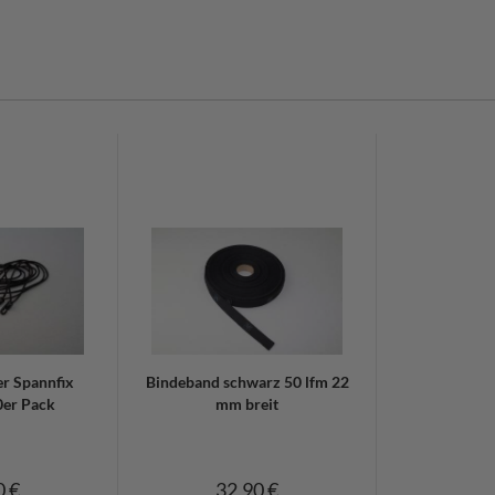
:
r Spannfix
Bindeband schwarz 50 lfm 22
0er Pack
mm breit
0 €
32,90 €