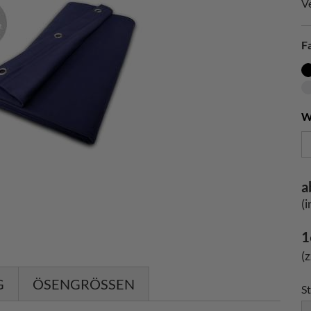
V
F
W
a
(
1
(
G
ÖSENGRÖSSEN
St