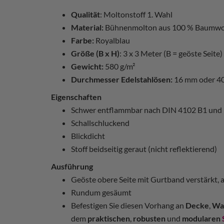
Qualität
: Moltonstoff 1. Wahl
Material:
Bühnenmolton aus 100 % Baumwo
Farbe:
Royalblau
Größe (B x H)
: 3 x 3 Meter (B = geöste Seite)
Gewicht:
580 g/m²
Durchmesser Edelstahlösen:
16 mm oder 4
Eigenschaften
Schwer entflammbar nach DIN 4102 B1 und
Schallschluckend
Blickdicht
Stoff beidseitig geraut (nicht reflektierend)
Ausführung
Geöste obere Seite mit Gurtband verstärkt, 
Rundum gesäumt
Befestigen Sie diesen Vorhang an
Decke
,
Wa
dem
praktischen
,
robusten
und
modularen