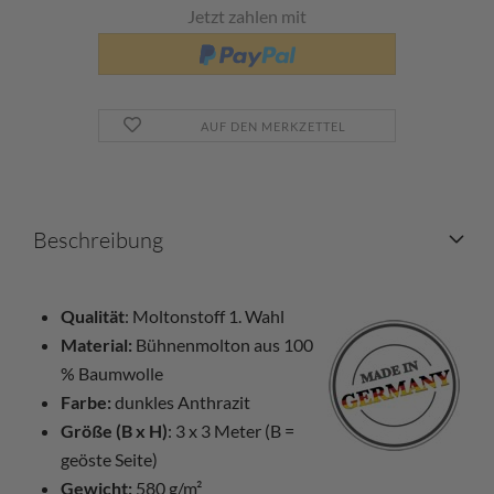
Jetzt zahlen mit
AUF DEN MERKZETTEL
Beschreibung
Qualität
: Moltonstoff 1. Wahl
Material:
Bühnenmolton aus 100
% Baumwolle
Farbe:
dunkles Anthrazit
Größe (B x H)
: 3 x 3 Meter (B =
geöste Seite)
Gewicht:
580 g/m²