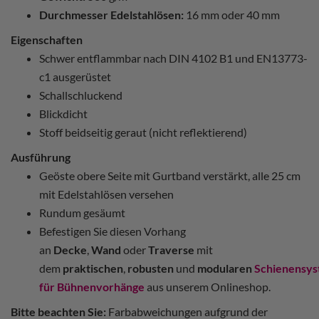
Durchmesser Edelstahlösen:
16 mm oder 40 mm
Eigenschaften
Schwer entflammbar nach DIN 4102 B1 und EN13773-
c1 ausgerüstet
Schallschluckend
Blickdicht
Stoff beidseitig geraut (nicht reflektierend)
Ausführung
Geöste obere Seite mit Gurtband verstärkt, alle 25 cm
mit Edelstahlösen versehen
Rundum gesäumt
Befestigen Sie diesen Vorhang
an
Decke
,
Wand
oder
Traverse
mit
dem
praktischen
,
robusten
und
modularen
Schienensy
für Bühnenvorhänge
aus unserem Onlineshop.
Bitte beachten Sie:
Farbabweichungen aufgrund der