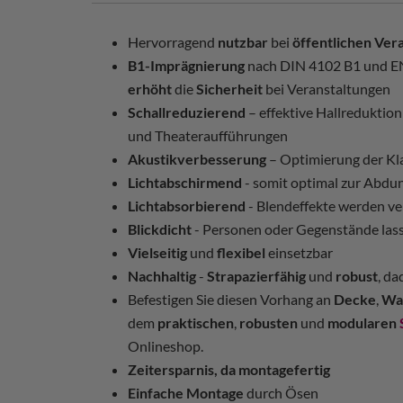
Hervorragend
nutzbar
bei
öffentlichen Ver
B1-Imprägnierung
nach DIN 4102 B1 und EN
erhöht
die
Sicherheit
bei Veranstaltungen
Schallreduzierend
– effektive Hallreduktio
und Theateraufführungen
Akustikverbesserung
– Optimierung der Kl
Lichtabschirmend
- somit optimal zur Abdu
Lichtabsorbierend
- Blendeffekte werden v
Blickdicht
- Personen oder Gegenstände las
Vielseitig
und
flexibel
einsetzbar
Nachhaltig
-
Strapazierfähig
und
robust
, d
Befestigen Sie diesen Vorhang an
Decke
,
Wa
dem
praktischen
,
robusten
und
modularen
Onlineshop.
Zeitersparnis, da montagefertig
Einfache Montage
durch Ösen