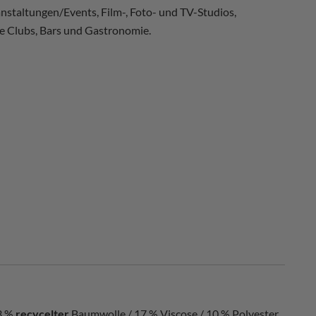
nstaltungen/Events, Film-, Foto- und TV-Studios,
e Clubs, Bars und Gastronomie.
3 %
recycelter
Baumwolle / 17 % Viscose / 10 % Polyester