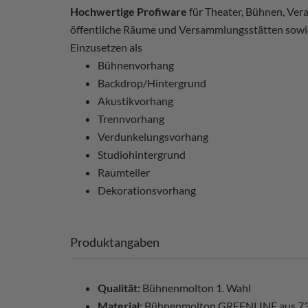
Hochwertige Profiware
für Theater, Bühnen, Vera
öffentliche Räume und Versammlungsstätten sowi
Einzusetzen als
Bühnenvorhang
Backdrop/Hintergrund
Akustikvorhang
Trennvorhang
Verdunkelungsvorhang
Studiohintergrund
Raumteiler
Dekorationsvorhang
Produktangaben
Qualität:
Bühnenmolton 1. Wahl
Material:
Bühnenmolton GREENLINE aus 7