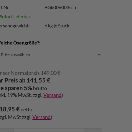
t.Nr.:
BGk006003sch
Sofort lieferbar
ersandgewicht:
6
kg je Stück
elche Ösengröße?:
nser Normalpreis 149,00 €
hr Preis ab 141,55 €
ie sparen 5%
brutto
inkl. 19% MwSt. zzgl.
Versand
)
18,95 €
netto
zzgl. MwSt zzgl.
Versand
)