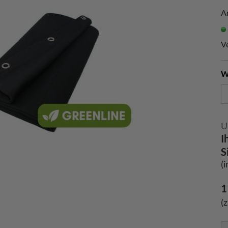
Ar
V
W
U
I
S
(
1
(