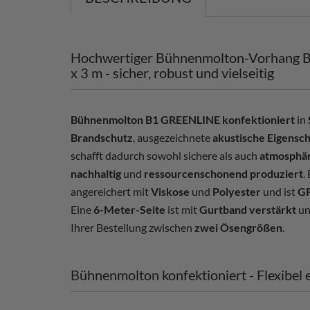
Hochwertiger Bühnenmolton-Vorhang 
x 3 m - sicher, robust und vielseitig
Bühnenmolton B1 GREENLINE konfektioniert
in
Brandschutz
, ausgezeichnete
akustische Eigensc
schafft dadurch sowohl sichere als auch
atmosphär
nachhaltig
und
ressourcenschonend produziert
.
angereichert mit
Viskose
und
Polyester
und ist
GR
Eine
6-Meter-Seite
ist mit
Gurtband verstärkt
un
Ihrer Bestellung zwischen
zwei Ösengrößen
.
Bühnenmolton konfektioniert - Flexibel e