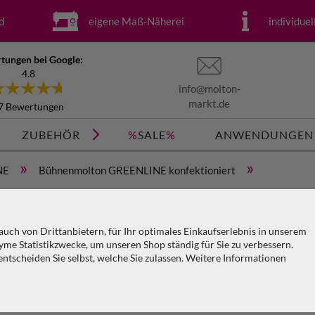
d
eigene Maß-Näherei
individue
tungen bei Google:
4.8
info@molton-
markt.de
7 Bewertungen
ZUBEHÖR
%
SALE
%
ANWENDUNGEN
»
»
NE
Bühnenmolton GREENLINE konfektioniert
»
B
 B=6m (geöst) x H=3m
k
uch von Drittanbietern, für Ihr optimales Einkaufserlebnis in unserem
(
me Statistikzwecke, um unseren Shop ständig für Sie zu verbessern.
tscheiden Sie selbst, welche Sie zulassen. Weitere Informationen
KO
PA