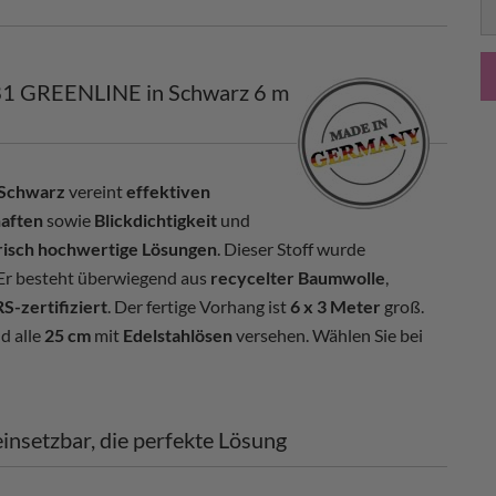
B1 GREENLINE in Schwarz 6 m
Schwarz
vereint
effektiven
haften
sowie
Blickdichtigkeit
und
isch hochwertige Lösungen
. Dieser Stoff wurde
 Er besteht überwiegend aus
recycelter Baumwolle
,
S-zertifiziert
. Der fertige Vorhang ist
6 x 3 Meter
groß.
d alle
25 cm
mit
Edelstahlösen
versehen. Wählen Sie bei
insetzbar, die perfekte Lösung