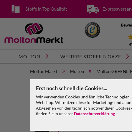
Stoffe in Top-Qualität
Expressversan
Bewer
4
MOLTON
WEITERE STOFFE & GAZE
»
»
Molton Markt
Molton
Molton GREENLI
Bühnenmolton GREENLINE konfektioniert schwarz
Erst noch schnell die Cookies...
Bühnenmolton GREENLINE konfektioniert, schwarz,
Wir verwenden Cookies und ähnliche Technologien, a
Webshop. Wir nutzen diese für Marketing- und anony
Abgesehen von den technisch notwendigen Cookies en
finden Sie in unserer
Datenschutzerklärung
.