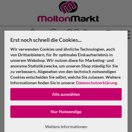
Erst noch schnell die Cookies...
Wir verwenden Cookies und ähnliche Technologien, auch
»
»
Molton Markt
Akustikstoff
Akustikvorhang geöst
von Drittanbietern, für Ihr optimales Einkaufserlebnis in
»
»
unserem Webshop. Wir nutzen diese für Marketing- und
Anthrazit
anonyme Statistikzwecke, um unseren Shop ständig für Sie
Akustikvorhang anthrazit Molton 300 g/m² B=9m (geöst) x
zu verbessern. Abgesehen von den technisch notwendigen
H=6m
Cookies entscheiden Sie selbst, welche Sie zulassen. Weitere
Informationen finden Sie in unserer
Datenschutzerklärung
.
Akustikvorhang anthrazit Molton 300
Alle auswählen
g/m² B=9m (geöst) x H=6m
Konto erstellen
Nur Notwendige
Passwort verge
Weitere Informationen