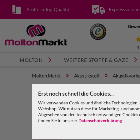
Stoffe in Top-Qualität
Expressversan
Bewer
4
MOLTON
WEITERE STOFFE & GAZE
»
»
Molton Markt
Akustikstoff
Akustikvorha
Akustikvorhang bluebox Molton 300 g/m² B=3m (ge
Erst noch schnell die Cookies...
Wir verwenden Cookies und ähnliche Technologien, a
Webshop. Wir nutzen diese für Marketing- und anony
Abgesehen von den technisch notwendigen Cookies en
finden Sie in unserer
Datenschutzerklärung
.