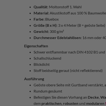
Qualität
: Moltonstoff 1. Wahl
Material:
Akustikstoff aus 100 % Baumwolle
Farbe:
Bluebox
Größe (B x H)
: 3 x 4 Meter (B = geöste Seite)
Gewicht:
300 g/m²
Durchmesser Edelstahlösen:
16 mm oder 4
Eigenschaften
Schwer entflammbar nach DIN 4102 B1 und
Schallschluckend
Blickdicht
Stoff beidseitig geraut (nicht reflektierend)
Ausführung
Geöste obere Seite mit Gurtband verstärkt, 
Rundum gesäumt
Befestigen Sie diesen Vorhang an
Decke
,
Wa
dem
praktischen
,
robusten
und
modularen