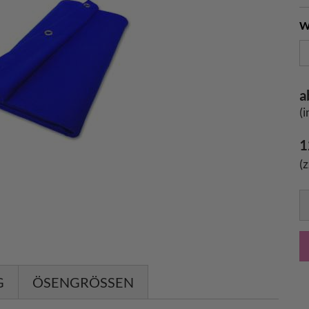
W
a
(
1
(
G
ÖSENGRÖSSEN