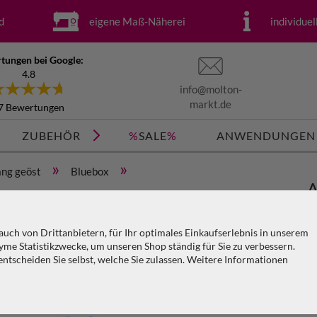
d
eigene Maß-Näherei
individue
tungen bei Google:
4.8
info@molton-
markt.de
7 Bewertungen
ZUBEHÖR
%
SALE
%
ANWENDUNGEN
»
»
ng geöst
Bluebox
A
öst) x H=4m
3
uch von Drittanbietern, für Ihr optimales Einkaufserlebnis in unserem
me Statistikzwecke, um unseren Shop ständig für Sie zu verbessern.
Ar
tscheiden Sie selbst, welche Sie zulassen. Weitere Informationen
KO
V
PA