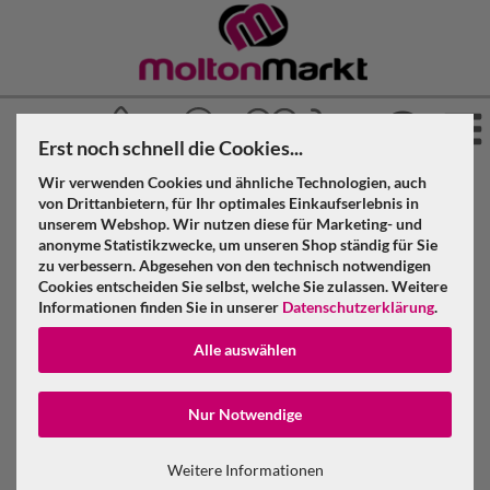
Erst noch schnell die Cookies...
Wir verwenden Cookies und ähnliche Technologien, auch
»
»
Molton Markt
Akustikstoff
Akustikvorhang geöst
von Drittanbietern, für Ihr optimales Einkaufserlebnis in
»
»
unserem Webshop. Wir nutzen diese für Marketing- und
Bluebox
anonyme Statistikzwecke, um unseren Shop ständig für Sie
Akustikvorhang bluebox Molton 300 g/m² B=3m (geöst) x
zu verbessern. Abgesehen von den technisch notwendigen
H=5m
Cookies entscheiden Sie selbst, welche Sie zulassen. Weitere
Informationen finden Sie in unserer
Datenschutzerklärung
.
Akustikvorhang bluebox Molton 300 g/m²
Alle auswählen
B=3m (geöst) x H=5m
Konto erstellen
Nur Notwendige
Passwort verge
Weitere Informationen