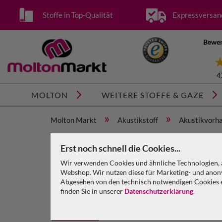
Stoffe in Top-Qualität
Expressversan
Bewer
4
MOLTON
WEITERE STOFFE & GAZE
»
»
Molton Markt
Akustikstoff
Akustikvorha
Akustikvorhang bluebox Molton 300 g/m² B=3m (ge
Erst noch schnell die Cookies...
Wir verwenden Cookies und ähnliche Technologien, a
Webshop. Wir nutzen diese für Marketing- und anony
Abgesehen von den technisch notwendigen Cookies en
finden Sie in unserer
Datenschutzerklärung
.