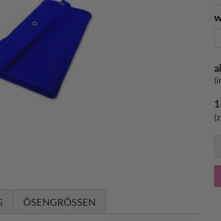
W
a
(
1
(
G
ÖSENGRÖSSEN