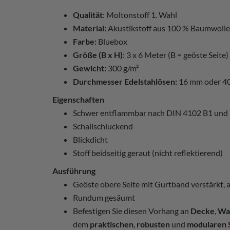
Qualität
: Moltonstoff 1. Wahl
Material:
Akustikstoff aus 100 % Baumwolle
Farbe:
Bluebox
Größe (B x H)
: 3 x 6 Meter (B = geöste Seite)
Gewicht:
300 g/m²
Durchmesser Edelstahlösen:
16 mm oder 4
Eigenschaften
Schwer entflammbar nach DIN 4102 B1 und
Schallschluckend
Blickdicht
Stoff beidseitig geraut (nicht reflektierend)
Ausführung
Geöste obere Seite mit Gurtband verstärkt, 
Rundum gesäumt
Befestigen Sie diesen Vorhang an
Decke
,
Wa
dem
praktischen
,
robusten
und
modularen