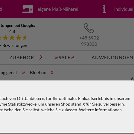
d
eigene Maß-Näherei
individue
tungen bei Google:
4.8
+49 5902
998330
7 Bewertungen
ZUBEHÖR
%
SALE
%
ANWENDUNGEN
»
»
ng geöst
Bluebox
A
öst) x H=6m
3
uch von Drittanbietern, für Ihr optimales Einkaufserlebnis in unserem
me Statistikzwecke, um unseren Shop ständig für Sie zu verbessern.
Ar
tscheiden Sie selbst, welche Sie zulassen. Weitere Informationen
KO
V
PA