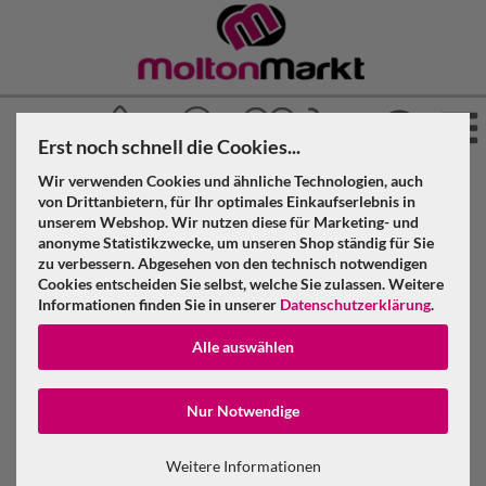
Erst noch schnell die Cookies...
Wir verwenden Cookies und ähnliche Technologien, auch
»
»
Molton Markt
Akustikstoff
Akustikvorhang geöst
von Drittanbietern, für Ihr optimales Einkaufserlebnis in
»
»
unserem Webshop. Wir nutzen diese für Marketing- und
Hellgrau
anonyme Statistikzwecke, um unseren Shop ständig für Sie
Akustikvorhang hellgrau Molton 300 g/m² B=3m (geöst) x
zu verbessern. Abgesehen von den technisch notwendigen
H=5m
Cookies entscheiden Sie selbst, welche Sie zulassen. Weitere
Informationen finden Sie in unserer
Datenschutzerklärung
.
Akustikvorhang hellgrau Molton 300 g/m²
Alle auswählen
B=3m (geöst) x H=5m
Konto erstellen
Nur Notwendige
Passwort verge
Weitere Informationen