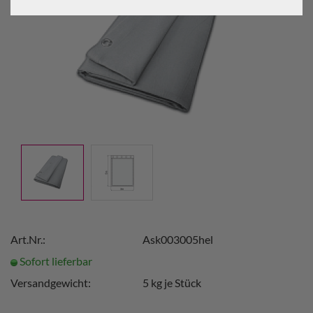
Art.Nr.:
Ask003005hel
Sofort lieferbar
Versandgewicht:
5
kg je Stück