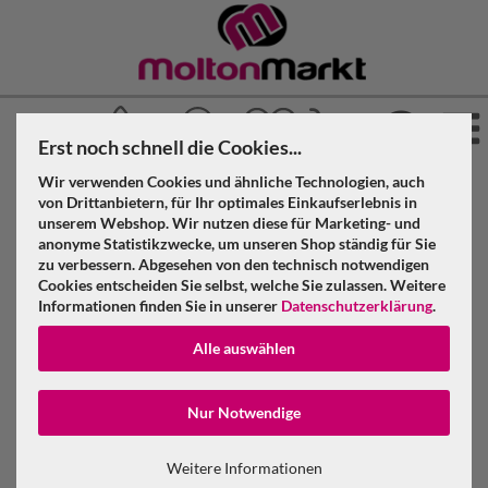
Erst noch schnell die Cookies...
Wir verwenden Cookies und ähnliche Technologien, auch
»
»
Molton Markt
Akustikstoff
Akustikvorhang geöst
von Drittanbietern, für Ihr optimales Einkaufserlebnis in
»
»
unserem Webshop. Wir nutzen diese für Marketing- und
Kirschrot
anonyme Statistikzwecke, um unseren Shop ständig für Sie
Akustikvorhang kirschrot Molton 300 g/m² B=5m (geöst) x
zu verbessern. Abgesehen von den technisch notwendigen
H=3m
Cookies entscheiden Sie selbst, welche Sie zulassen. Weitere
Informationen finden Sie in unserer
Datenschutzerklärung
.
Akustikvorhang kirschrot Molton 300
Alle auswählen
g/m² B=5m (geöst) x H=3m
Konto erstellen
Nur Notwendige
Passwort verge
Weitere Informationen