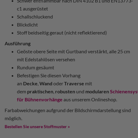
Schwer entflammbar nach DIN 4102 B1 und EN13773-
c1 ausgerüstet
Schallschluckend
Blickdicht
Stoff beidseitig geraut (nicht reflektierend)
Ausführung
Geöste obere Seite mit Gurtband verstärkt, alle 25 cm
mit Edelstahlösen versehen
Rundum gesäumt
Befestigen Sie diesen Vorhang
an
Decke
,
Wand
oder
Traverse
mit
dem
praktischen
,
robusten
und
modularen
Schienensy
für Bühnenvorhänge
aus unserem Onlineshop.
Farbabweichungen aufgrund der Bildschirmdarstellung sind
möglich.
Bestellen Sie unsere Stoffmuster »