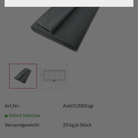
Art.Nr.:
Ask012005sgr
Sofort lieferbar
Versandgewicht:
20
kg je Stück