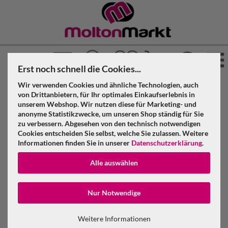
Erst noch schnell die Cookies...
Wir verwenden Cookies und ähnliche Technologien, auch
»
»
Molton Markt
Akustikstoff
Akustikvorhang geöst
von Drittanbietern, für Ihr optimales Einkaufserlebnis in
»
»
unserem Webshop. Wir nutzen diese für Marketing- und
Schiefergrau
anonyme Statistikzwecke, um unseren Shop ständig für Sie
Akustikvorhang schiefergrau Molton 300 g/m² B=12m (geöst)
zu verbessern. Abgesehen von den technisch notwendigen
x H=5m
Cookies entscheiden Sie selbst, welche Sie zulassen. Weitere
Informationen finden Sie in unserer
Datenschutzerklärung
.
Akustikvorhang schiefergrau Molton 300
Alle auswählen
g/m² B=12m (geöst) x H=5m
Konto erstellen
Nur Notwendige
Passwort verge
Weitere Informationen