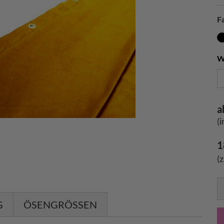
F
W
a
(
1
(
G
ÖSENGRÖSSEN