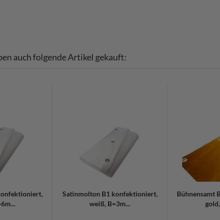
ben auch folgende Artikel gekauft:
onfektioniert,
Satinmolton B1 konfektioniert,
Bühnensamt B1
6m...
weiß, B=3m...
gold