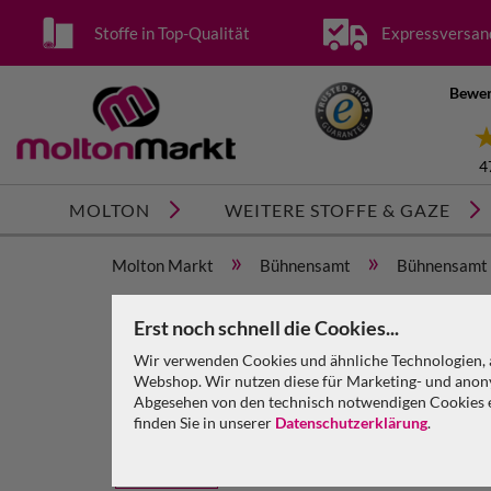
Stoffe in Top-Qualität
Expressversan
Bewer
4
MOLTON
WEITERE STOFFE & GAZE
»
»
Molton Markt
Bühnensamt
Bühnensamt 
Bühnensamt B1 konfektioniert, gold, B=3m (geöst) 
Erst noch schnell die Cookies...
Wir verwenden Cookies und ähnliche Technologien, a
Webshop. Wir nutzen diese für Marketing- und anony
Abgesehen von den technisch notwendigen Cookies en
finden Sie in unserer
Datenschutzerklärung
.