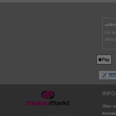
Für Sc
Jetzt
INFO
Über u
Kontak