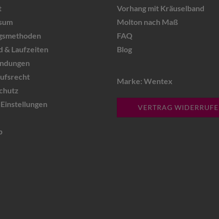
t
Vorhang mit Kräuselband
sum
Molton nach Maß
gsmethoden
FAQ
 & Laufzeiten
Blog
ndungen
ufsrecht
Marke: Wentex
chutz
Einstellungen
VERTRAG WIDERRUF
p