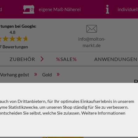
d
eigene Maß-Näherei
individue
tungen bei Google:
4.8
info@molton-
markt.de
7 Bewertungen
ZUBEHÖR
%
SALE
%
ANWENDUNGEN
»
»
Vorhang geöst
Gold
B
x H=4m
g
uch von Drittanbietern, für Ihr optimales Einkaufserlebnis in unserem
me Statistikzwecke, um unseren Shop ständig für Sie zu verbessern.
Ar
tscheiden Sie selbst, welche Sie zulassen. Weitere Informationen
KO
V
PA