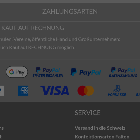
ZAHLUNGSARTEN
KAUF AUF RECHNUNG
hulen, Vereine, öffentliche Hand und Großunternehmen:
 auch Kauf auf RECHNUNG möglich!
SERVICE
ns
Versand in die Schweiz
t
Konfektionsarten Falten