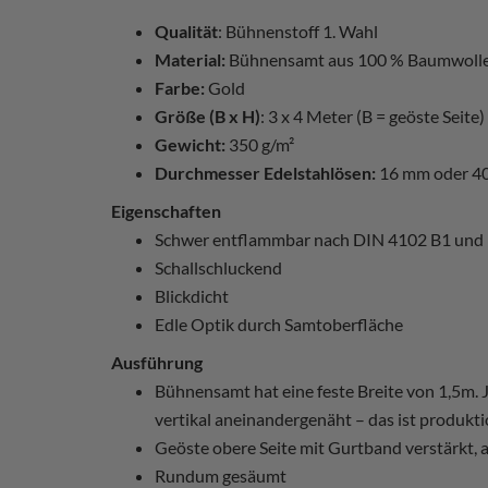
Qualität
: Bühnenstoff 1. Wahl
Material:
Bühnensamt aus 100 % Baumwoll
Farbe:
Gold
Größe (B x H)
: 3 x 4 Meter (B = geöste Seite)
Gewicht:
350 g/m²
Durchmesser Edelstahlösen:
16 mm oder 4
Eigenschaften
Schwer entflammbar nach DIN 4102 B1 und
Schallschluckend
Blickdicht
Edle Optik durch Samtoberfläche
Ausführung
Bühnensamt hat eine feste Breite von 1,5m.
vertikal aneinandergenäht – das ist produkti
Geöste obere Seite mit Gurtband verstärkt, 
Rundum gesäumt