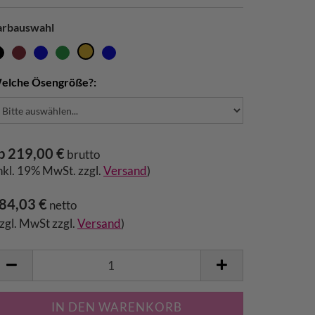
arbauswahl
elche Ösengröße?:
b 219,00 €
brutto
inkl. 19% MwSt. zzgl.
Versand
)
84,03 €
netto
zzgl. MwSt zzgl.
Versand
)