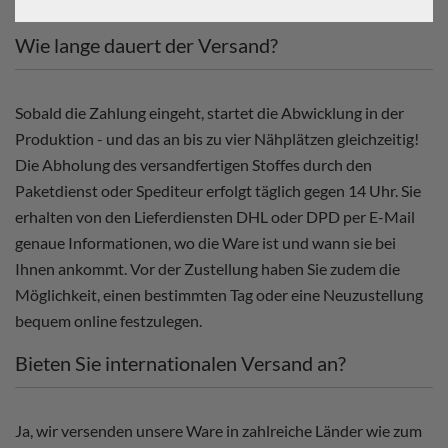
verpackt?
Wie lange dauert der Versand?
Sobald die Zahlung eingeht, startet die Abwicklung in der
Produktion - und das an bis zu vier Nähplätzen gleichzeitig!
Die Abholung des versandfertigen Stoffes durch den
Paketdienst oder Spediteur erfolgt täglich gegen 14 Uhr. Sie
erhalten von den Lieferdiensten DHL oder DPD per E-Mail
genaue Informationen, wo die Ware ist und wann sie bei
Ihnen ankommt. Vor der Zustellung haben Sie zudem die
Möglichkeit, einen bestimmten Tag oder eine Neuzustellung
bequem online festzulegen.
Bieten Sie internationalen Versand an?
Ja, wir versenden unsere Ware in zahlreiche Länder wie zum