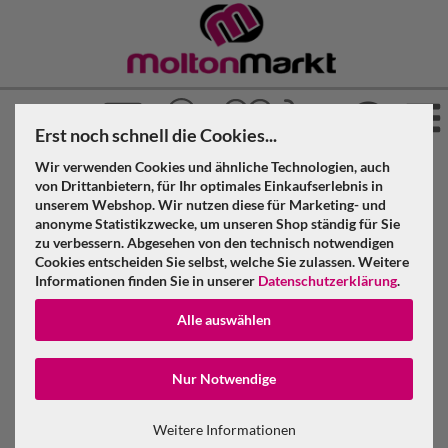
Erst noch schnell die Cookies...
Wir verwenden Cookies und ähnliche Technologien, auch
»
Molton Markt
Versand
von Drittanbietern, für Ihr optimales Einkaufserlebnis in
unserem Webshop. Wir nutzen diese für Marketing- und
anonyme Statistikzwecke, um unseren Shop ständig für Sie
zu verbessern. Abgesehen von den technisch notwendigen
Fragen zum Versand
Cookies entscheiden Sie selbst, welche Sie zulassen. Weitere
Informationen finden Sie in unserer
Datenschutzerklärung
.
Alle auswählen
Wie lange dauert der Versand meiner Molton-
Bestellung?
Konto erstellen
Bieten Sie internationalen Versand an?
Nur Notwendige
Gibt es die Möglichkeit eines Expressversandes und
Passwort verge
wie teuer ist das?
Weitere Informationen
Wie werden Moltonstoffe für den Versand