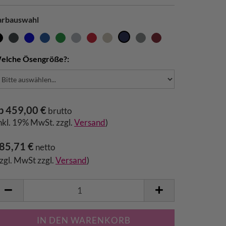
arbauswahl
elche Ösengröße?:
b 459,00 €
brutto
inkl. 19% MwSt. zzgl.
Versand
)
85,71 €
netto
zzgl. MwSt zzgl.
Versand
)