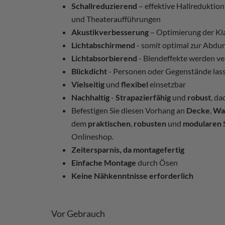
Schallreduzierend
– effektive Hallreduktio
und Theateraufführungen
Akustikverbesserung
– Optimierung der Kl
Lichtabschirmend
- somit optimal zur Abdu
Lichtabsorbierend
- Blendeffekte werden v
Blickdicht
- Personen oder Gegenstände las
Vielseitig
und
flexibel
einsetzbar
Nachhaltig
-
Strapazierfähig
und
robust
, d
Befestigen Sie diesen Vorhang an
Decke
,
Wa
dem
praktischen
,
robusten
und
modularen
Onlineshop.
Zeitersparnis, da montagefertig
Einfache Montage
durch Ösen
Keine Nähkenntnisse erforderlich
Vor Gebrauch