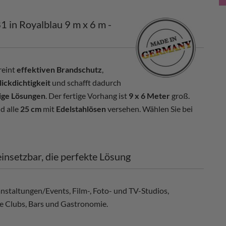
in Royalblau 9 m x 6 m -
reint
effektiven Brandschutz
,
lickdichtigkeit
und schafft dadurch
ige Lösungen
. Der fertige Vorhang ist
9 x 6 Meter
groß.
d alle
25 cm
mit
Edelstahlösen
versehen. Wählen Sie bei
insetzbar, die perfekte Lösung
nstaltungen/Events, Film-, Foto- und TV-Studios,
e Clubs, Bars und Gastronomie.