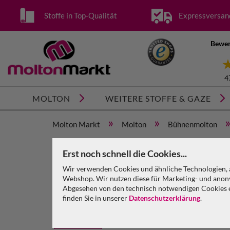
Stoffe in Top-Qualität
Expressversan
Bewer
4
MOLTON
WEITERE STOFFE & GAZE
»
»
Molton Markt
Molton
Bühnenmolton
Bühnenmolton konfektioniert, royalblau, B=9m (geö
Erst noch schnell die Cookies...
Wir verwenden Cookies und ähnliche Technologien, a
Webshop. Wir nutzen diese für Marketing- und anony
Abgesehen von den technisch notwendigen Cookies en
finden Sie in unserer
Datenschutzerklärung
.