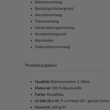
Bühnenvorhang
Backdrop/Hintergrund
Akustikvorhang
Trennvorhang
Verdunkelungsvorhang
Studiohintergrund
Raumteiler
Dekorationsvorhang
Produktangaben
Qualität:
Bühnenmolton 1. Wahl
Material:
100 % Baumwolle
Farbe:
Royalblau
Größe (B x H)
: 9 x 6 Meter (B = geöste Seite)
Gewicht:
300 g/m²