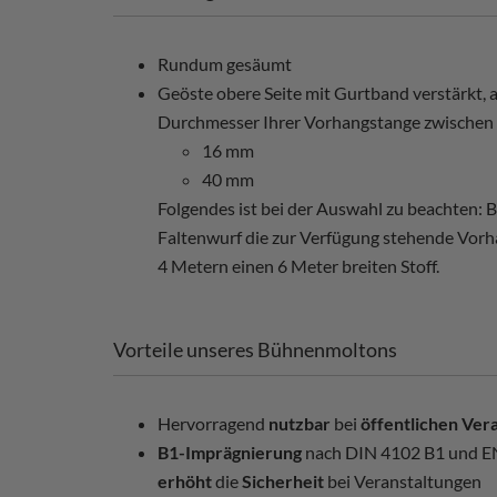
Rundum gesäumt
Geöste obere Seite mit Gurtband verstärkt, a
Durchmesser Ihrer Vorhangstange zwischen
16 mm
40 mm
Folgendes ist bei der Auswahl zu beachten:
Faltenwurf die zur Verfügung stehende Vorha
4 Metern einen 6 Meter breiten Stoff.
Vorteile unseres Bühnenmoltons
Hervorragend
nutzbar
bei
öffentlichen Ver
B1-Imprägnierung
nach DIN 4102 B1 und EN
erhöht
die
Sicherheit
bei Veranstaltungen