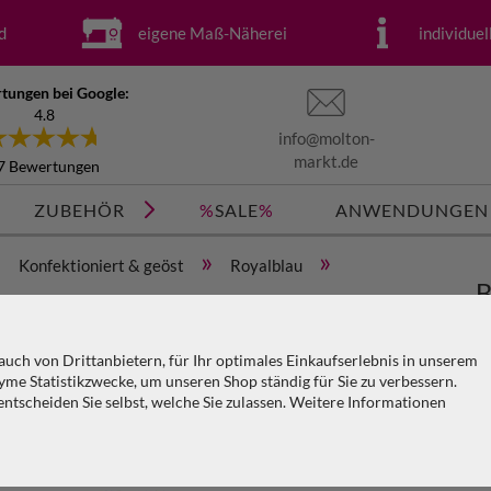
d
eigene Maß-Näherei
individue
tungen bei Google:
4.8
info@molton-
markt.de
7 Bewertungen
ZUBEHÖR
%
SALE
%
ANWENDUNGEN
»
»
»
Konfektioniert & geöst
Royalblau
B
st) x H=6m
r
uch von Drittanbietern, für Ihr optimales Einkaufserlebnis in unserem
me Statistikzwecke, um unseren Shop ständig für Sie zu verbessern.
Ar
tscheiden Sie selbst, welche Sie zulassen. Weitere Informationen
KO
V
PA