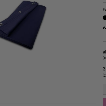
F
W
a
(
3
(