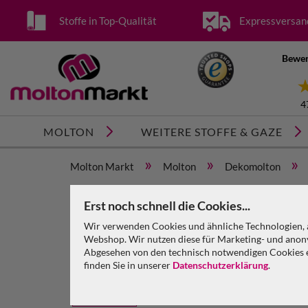
Stoffe in Top-Qualität
Expressversan
Bewer
4
MOLTON
WEITERE STOFFE & GAZE
»
»
»
Molton Markt
Molton
Dekomolton
Dekomolton B1 konfektioniert, anthrazit, B=6m (ge
Erst noch schnell die Cookies...
Wir verwenden Cookies und ähnliche Technologien, a
Webshop. Wir nutzen diese für Marketing- und anony
Abgesehen von den technisch notwendigen Cookies en
finden Sie in unserer
Datenschutzerklärung
.