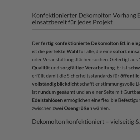
Konfektionierter Dekomolton Vorhang B1
einsatzbereit für jedes Projekt
Der
fertig konfektionierte Dekomolton B1 in el
ist die
perfekte Wahl
für alle, die eine
sofort eins
oder Veranstaltungsflächen suchen. Gefertigt aus
Qualität
und
sorgfältige Verarbeitung
. Er ist
schw
erfüllt damit die Sicherheitsstandards für
öffentli
vollständig blickdicht
schafft er stimmungsvolle Li
ist
rundum gesäumt
und an einer Seite mit Gurtba
Edelstahlösen
ermöglichen eine flexible Befestigu
zwischen
zwei Ösengrößen
wählen.
Dekomolton konfektioniert – vielseitig 