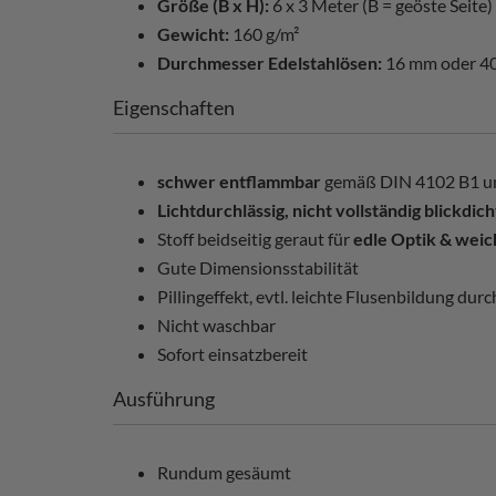
Größe (B x H):
6 x 3 Meter (B = geöste Seite)
Gewicht:
160 g/m²
Durchmesser Edelstahlösen:
16 mm oder 4
Eigenschaften
schwer entflammbar
gemäß DIN 4102 B1 u
Lichtdurchlässig, nicht vollständig blickdich
Stoff beidseitig geraut für
edle Optik & weic
Gute Dimensionsstabilität
Pillingeffekt, evtl. leichte Flusenbildung du
Nicht waschbar
Sofort einsatzbereit
Ausführung
Rundum gesäumt