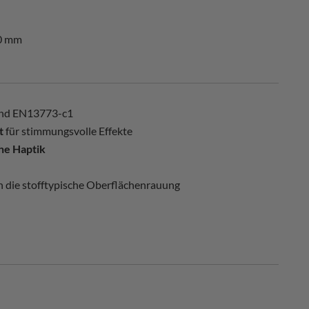
0 mm
nd EN13773-c1
t
für stimmungsvolle Effekte
he Haptik
rch die stofftypische Oberflächenrauung