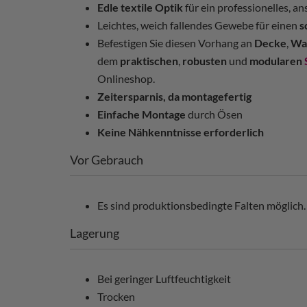
Edle textile Optik
für ein professionelles, 
Leichtes, weich fallendes Gewebe für einen
s
Befestigen Sie diesen Vorhang an
Decke
,
Wa
dem
praktischen
,
robusten
und
modularen
Onlineshop.
Zeitersparnis, da montagefertig
Einfache Montage
durch Ösen
Keine Nähkenntnisse erforderlich
Vor Gebrauch
Es sind produktionsbedingte Falten möglich. 
Lagerung
Bei geringer Luftfeuchtigkeit
Trocken