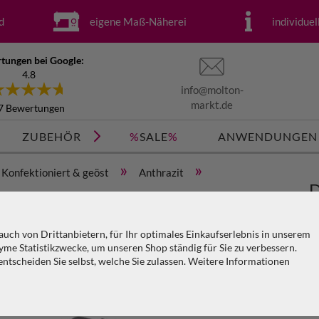
d
eigene Maß-Näherei
individue
tungen bei Google:
4.8
info@molton-
markt.de
7 Bewertungen
ZUBEHÖR
%
SALE
%
ANWENDUNGEN
»
»
Konfektioniert & geöst
Anthrazit
D
öst) x H=3m
a
uch von Drittanbietern, für Ihr optimales Einkaufserlebnis in unserem
me Statistikzwecke, um unseren Shop ständig für Sie zu verbessern.
Ar
tscheiden Sie selbst, welche Sie zulassen. Weitere Informationen
KO
V
PA