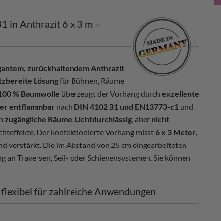
 in Anthrazit 6 x 3 m –
egantem, zurückhaltendem Anthrazit
atzbereite Lösung
für Bühnen, Räume
100 % Baumwolle
überzeugt der Vorhang durch
exzellente
er entflammbar
nach
DIN 4102 B1 und EN13773-c1
und
ch zugängliche Räume
.
Lichtdurchlässig
, aber
nicht
chteffekte. Der konfektionierte Vorhang misst
6 x 3 Meter
,
nd verstärkt. Die im Abstand von 25 cm eingearbeiteten
ng an Traversen, Seil- oder Schienensystemen. Sie können
& flexibel für zahlreiche Anwendungen