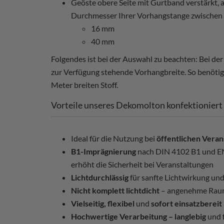
Geöste obere Seite mit Gurtband verstärkt, a
Durchmesser Ihrer Vorhangstange zwischen
16 mm
40 mm
Folgendes ist bei der Auswahl zu beachten: Bei d
zur Verfügung stehende Vorhangbreite. So benötige
Meter breiten Stoff.
Vorteile unseres Dekomolton konfektioniert
Ideal für die Nutzung bei
öffentlichen Veran
B1-Imprägnierung
nach DIN 4102 B1 und 
erhöht die Sicherheit bei Veranstaltungen
Lichtdurchlässig
für sanfte Lichtwirkung un
Nicht komplett lichtdicht
– angenehme Rau
Vielseitig, flexibel
und
sofort einsatzbereit
Hochwertige Verarbeitung – langlebig
und 