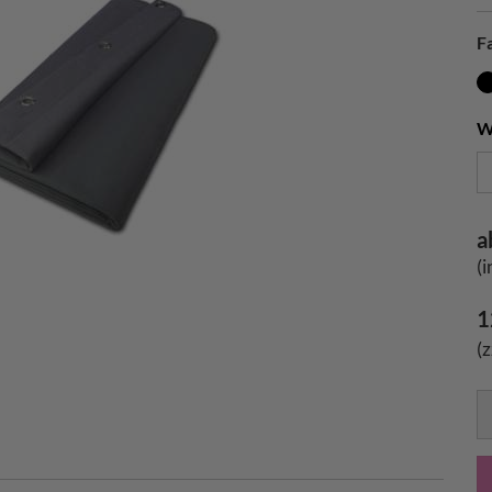
F
W
a
(
1
(