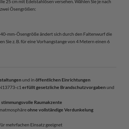
lle 25 cm mit Edelstahlösen versehen. Wählen Sie je nach
 zwei Ösengrößen:
er 40-mm-Ösengröße ändert sich durch den Faltenwurf die
n Sie z. B. für eine Vorhangstange von 4 Metern einen 6
staltungen
und in
öffentlichen Einrichtungen
EN13773-c1
erfüllt gesetzliche Brandschutzvorgaben
und
d
stimmungsvolle Raumakzente
matmosphäre
ohne vollständige Verdunkelung
für mehrfachen Einsatz geeignet