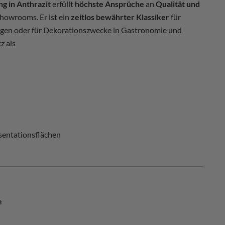
g in Anthrazit
erfüllt
höchste Ansprüche
an
Qualität und
howrooms. Er ist ein
zeitlos bewährter Klassiker
für
gen oder für Dekorationszwecke in Gastronomie und
z als
sentationsflächen
e