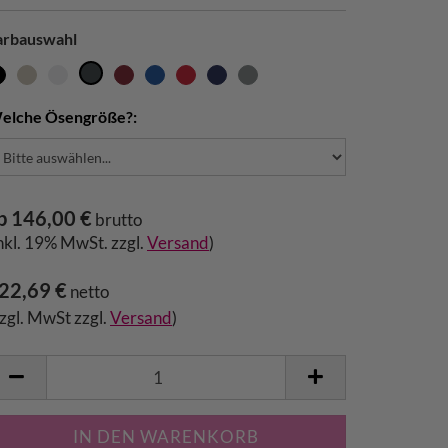
arbauswahl
elche Ösengröße?:
b 146,00 €
brutto
inkl. 19% MwSt. zzgl.
Versand
)
22,69 €
netto
zzgl. MwSt zzgl.
Versand
)