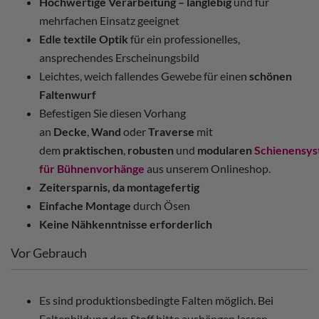
Hochwertige Verarbeitung – langlebig
und für
mehrfachen Einsatz geeignet
Edle textile Optik
für ein professionelles,
ansprechendes Erscheinungsbild
Leichtes, weich fallendes Gewebe für einen
schönen
Faltenwurf
Befestigen Sie diesen Vorhang
an
Decke
,
Wand
oder
Traverse
mit
dem
praktischen
,
robusten
und
modularen
Schienensy
für Bühnenvorhänge
aus unserem Onlineshop.
Zeitersparnis, da montagefertig
Einfache Montage
durch Ösen
Keine Nähkenntnisse erforderlich
Vor Gebrauch
Es sind produktionsbedingte Falten möglich. Bei
Faltenbildung den Stoff bitte aushängen lassen.