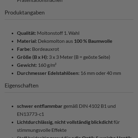
Produktangaben
Qualität:
Moltonstoff 1. Wahl
Material:
Dekomolton aus
100 % Baumwolle
Farbe:
Bordeauxrot
Größe (B x H):
3 x 3 Meter (B = geöste Seite)
Gewicht:
160 g/m²
Durchmesser Edelstahlösen:
16 mm oder 40 mm
Eigenschaften
schwer entflammbar
gemäß DIN 4102 B1 und
EN13773-c1
Lichtdurchlässig, nicht vollständig blickdicht
für
stimmungsvolle Effekte
Stoff beidseitig geraut für
edle Optik & weiche Haptik