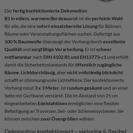
Der
fertig konfektionierte Dekomolton
B1 in edlem, warmem Bordeauxrot
ist die
perfekte Wahl
für alle, die eine
sofort einsatzbereite Lösung
für Bühnen,
Räume oder Veranstaltungsflächen suchen. Gefertigt aus
100 % Baumwolle
überzeugt der Vorhang durch
exzellente
Qualität
und
sorgfältige Verarbeitung
. Er ist
schwer
entflammbar
nach
DIN 4102 B1 und EN13773-c1
und erfüllt
damit die Sicherheitsstandards für
öffentlich zugängliche
Räume
.
Lichtdurchlässig
, aber
nicht vollständig blickdicht
schafft er stimmungsvolle Lichteffekte. Der konfektionierte
Vorhang misst
3 x 3 Meter
, ist
rundum gesäumt
und an einer
Seite mit Gurtband verstärkt. Die im Abstand von 25 cm
eingearbeiteten
Edelstahlösen
ermöglichen eine flexible
Befestigung an Traversen, Seil- oder Schienensystemen. Sie
können zwischen
zwei Ösengrößen
wählen.
Dekomolton konfektioniert – vielseitig & flexibel