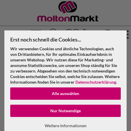
Erst noch schnell die Cookies...
Wir verwenden Cookies und ähnliche Technologien, auch
»
»
»
Molton Markt
Molton
Dekomolton
von Drittanbietern, für Ihr optimales Einkaufserlebnis in
»
»
unserem Webshop. Wir nutzen diese für Marketing- und
Konfektioniert & geöst
Bordeauxrot
anonyme Statistikzwecke, um unseren Shop ständig für Sie
Dekomolton B1 konfektioniert, bordeauxrot, B=3m (geöst) x
zu verbessern. Abgesehen von den technisch notwendigen
H=3m
Cookies entscheiden Sie selbst, welche Sie zulassen. Weitere
Informationen finden Sie in unserer
Datenschutzerklärung
.
Dekomolton B1 konfektioniert,
Alle auswählen
bordeauxrot, B=3m (geöst) x H=3m
Konto erstellen
Nur Notwendige
Passwort verge
Weitere Informationen