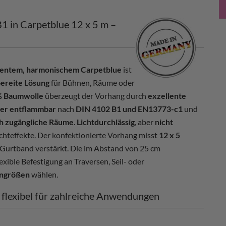
1 in Carpetblue 12 x 5 m –
ezentem, harmonischem Carpetblue
ist
bereite Lösung
für Bühnen, Räume oder
% Baumwolle
überzeugt der Vorhang durch
exzellente
er entflammbar
nach
DIN 4102 B1 und EN13773-c1
und
ch zugängliche Räume
.
Lichtdurchlässig
, aber
nicht
chteffekte. Der konfektionierte Vorhang misst
12 x 5
t Gurtband verstärkt. Die im Abstand von 25 cm
exible Befestigung an Traversen, Seil- oder
ngrößen
wählen.
& flexibel für zahlreiche Anwendungen