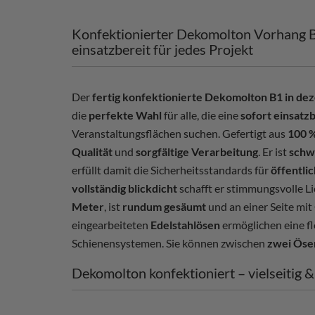
Konfektionierter Dekomolton Vorhang B
einsatzbereit für jedes Projekt
Der
fertig konfektionierte Dekomolton B1 in d
die
perfekte Wahl
für alle, die eine
sofort einsatz
Veranstaltungsflächen suchen. Gefertigt aus
100 
Qualität
und
sorgfältige Verarbeitung
. Er ist
schw
erfüllt damit die Sicherheitsstandards für
öffentli
vollständig blickdicht
schafft er stimmungsvolle Li
Meter
, ist
rundum gesäumt
und an einer Seite mi
eingearbeiteten
Edelstahlösen
ermöglichen eine fl
Schienensystemen. Sie können zwischen
zwei Öse
Dekomolton konfektioniert – vielseitig 