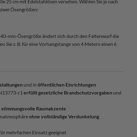
lle 25 cm mit Edelstahlösen versehen. Wählen Sie je nach
 zwei Ösengrößen:
er 40-mm-Ösengröße ändert sich durch den Faltenwurf die
n Sie z. B. für eine Vorhangstange von 4 Metern einen 6
staltungen
und in
öffentlichen Einrichtungen
EN13773-c1
erfüllt gesetzliche Brandschutzvorgaben
und
d
stimmungsvolle Raumakzente
matmosphäre
ohne vollständige Verdunkelung
für mehrfachen Einsatz geeignet