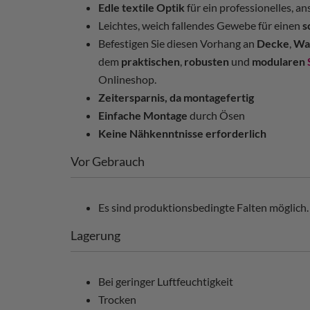
Edle textile Optik
für ein professionelles, 
Leichtes, weich fallendes Gewebe für einen
s
Befestigen Sie diesen Vorhang an
Decke
,
Wa
dem
praktischen
,
robusten
und
modularen
Onlineshop.
Zeitersparnis, da montagefertig
Einfache Montage
durch Ösen
Keine Nähkenntnisse erforderlich
Vor Gebrauch
Es sind produktionsbedingte Falten möglich. 
Lagerung
Bei geringer Luftfeuchtigkeit
Trocken