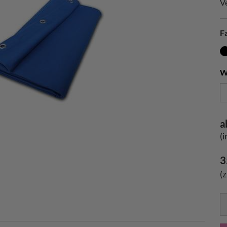
V
F
W
a
(
3
(