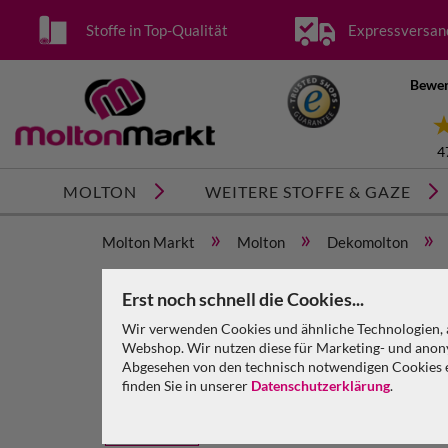
Stoffe in Top-Qualität
Expressversan
Bewer
4
MOLTON
WEITERE STOFFE & GAZE
»
»
»
Molton Markt
Molton
Dekomolton
Dekomolton B1 konfektioniert, carpetblue, B=12m 
Erst noch schnell die Cookies...
Wir verwenden Cookies und ähnliche Technologien, a
Webshop. Wir nutzen diese für Marketing- und anony
Abgesehen von den technisch notwendigen Cookies en
finden Sie in unserer
Datenschutzerklärung
.