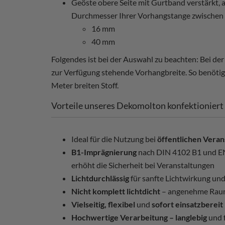
Geöste obere Seite mit Gurtband verstärkt, a
Durchmesser Ihrer Vorhangstange zwischen
16 mm
40 mm
Folgendes ist bei der Auswahl zu beachten: Bei d
zur Verfügung stehende Vorhangbreite. So benötige
Meter breiten Stoff.
Vorteile unseres Dekomolton konfektioniert
Ideal für die Nutzung bei
öffentlichen Veran
B1-Imprägnierung
nach DIN 4102 B1 und 
erhöht die Sicherheit bei Veranstaltungen
Lichtdurchlässig
für sanfte Lichtwirkung un
Nicht komplett lichtdicht
– angenehme Rau
Vielseitig, flexibel
und
sofort einsatzbereit
Hochwertige Verarbeitung – langlebig
und 