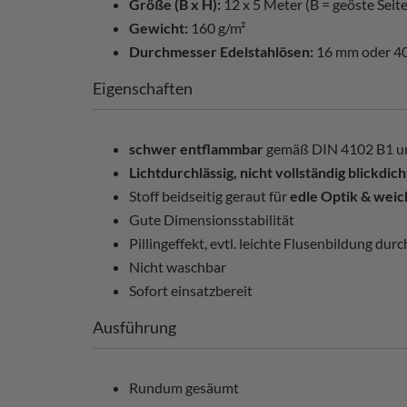
Größe (B x H):
12 x 5 Meter (B = geöste Seite
Gewicht:
160 g/m²
Durchmesser Edelstahlösen:
16 mm oder 4
Eigenschaften
schwer entflammbar
gemäß DIN 4102 B1 u
Lichtdurchlässig, nicht vollständig blickdich
Stoff beidseitig geraut für
edle Optik & weic
Gute Dimensionsstabilität
Pillingeffekt, evtl. leichte Flusenbildung du
Nicht waschbar
Sofort einsatzbereit
Ausführung
Rundum gesäumt