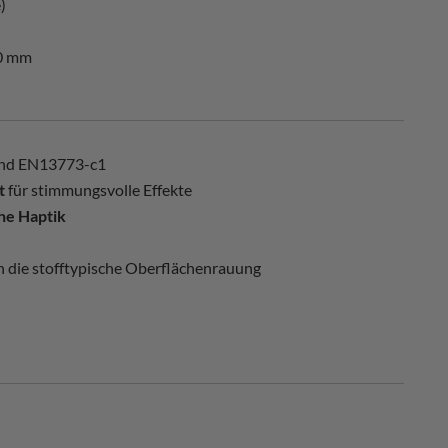
)
0 mm
nd EN13773-c1
t
für stimmungsvolle Effekte
he Haptik
rch die stofftypische Oberflächenrauung