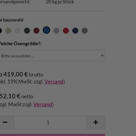
ersandgewicht:
20
kg je Stück
arbauswahl
elche Ösengröße?:
b 419,00 €
brutto
inkl. 19% MwSt. zzgl.
Versand
)
52,10 €
netto
zzgl. MwSt zzgl.
Versand
)