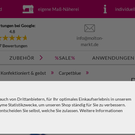
d
eigene Maß-Näherei
individue
tungen bei Google:
4.8
info@molton-
markt.de
7 Bewertungen
ZUBEHÖR
%
SALE
%
ANWENDUNGEN
»
»
Konfektioniert & geöst
Carpetblue
D
(geöst) x H=5m
c
uch von Drittanbietern, für Ihr optimales Einkaufserlebnis in unserem
me Statistikzwecke, um unseren Shop ständig für Sie zu verbessern.
tscheiden Sie selbst, welche Sie zulassen. Weitere Informationen
Ar
KO
PA