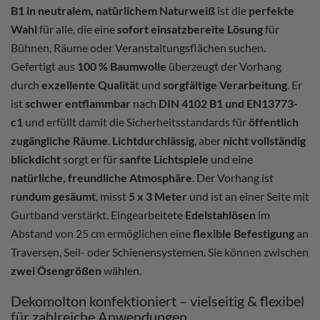
B1 in neutralem, natürlichem Naturweiß
ist die
perfekte
Wahl
für alle, die eine
sofort einsatzbereite Lösung
für
Bühnen, Räume oder Veranstaltungsflächen suchen.
Gefertigt aus
100 % Baumwolle
überzeugt der Vorhang
durch
exzellente Qualitä
t und
sorgfältige Verarbeitung
. Er
ist
schwer entflammbar
nach
DIN 4102 B1 und EN13773-
c1
und erfüllt damit die Sicherheitsstandards für
öffentlich
zugängliche Räume
.
Lichtdurchlässig
, aber
nicht vollständig
blickdicht
sorgt er für
sanfte Lichtspiele
und eine
natürliche, freundliche Atmosphäre
. Der Vorhang ist
rundum gesäumt
, misst
5 x 3 Meter
und ist an einer Seite mit
Gurtband verstärkt. Eingearbeitete
Edelstahlösen
im
Abstand von 25 cm ermöglichen eine
flexible Befestigung
an
Traversen, Seil- oder Schienensystemen. Sie können zwischen
zwei Ösengrößen
wählen.
Dekomolton konfektioniert – vielseitig & flexibel
für zahlreiche Anwendungen