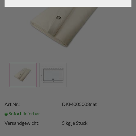
Art.Nr.:
DKM005003nat
Sofort lieferbar
Versandgewicht:
5
kg je Stück