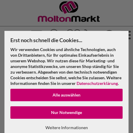
Erst noch schnell die Cookies...
Wir verwenden Cookies und ähnliche Technologien, auch
»
»
»
Molton Markt
Molton
Dekomolton
von Drittanbietern, für Ihr optimales Einkaufserlebnis in
»
»
unserem Webshop. Wir nutzen diese für Marketing- und
Konfektioniert & geöst
Naturweiß
anonyme Statistikzwecke, um unseren Shop ständig für Sie
Dekomolton B1 konfektioniert, naturweiß, B=5m (geöst) x
zu verbessern. Abgesehen von den technisch notwendigen
H=3m
Cookies entscheiden Sie selbst, welche Sie zulassen. Weitere
Informationen finden Sie in unserer
Datenschutzerklärung
.
Dekomolton B1 konfektioniert,
Alle auswählen
naturweiß, B=5m (geöst) x H=3m
Konto erstellen
Nur Notwendige
Passwort verge
Weitere Informationen