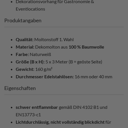
Dekorationsvorhang für Gastronomie &
Eventlocations
Produktangaben
Qualität:
Moltonstoff 1. Wahl
Material:
Dekomolton aus
100 % Baumwolle
Farbe:
Naturweiß
Größe (B x H):
5 x 3 Meter (B = geöste Seite)
Gewicht:
160 g/m²
Durchmesser Edelstahlösen:
16 mm oder 40 mm
Eigenschaften
schwer entflammbar
gemäß DIN 4102 B1 und
EN13773-c1
Lichtdurchlässig, nicht vollständig blickdicht
für