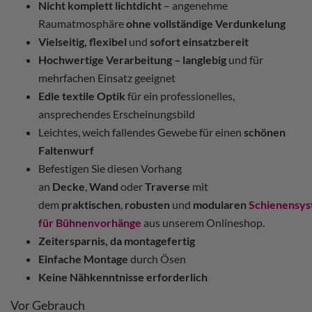
Nicht komplett lichtdicht
– angenehme
Raumatmosphäre
ohne vollständige Verdunkelung
Vielseitig, flexibel
und
sofort einsatzbereit
Hochwertige Verarbeitung – langlebig
und für
mehrfachen Einsatz geeignet
Edle textile Optik
für ein professionelles,
ansprechendes Erscheinungsbild
Leichtes, weich fallendes Gewebe für einen
schönen
Faltenwurf
Befestigen Sie diesen Vorhang
an
Decke
,
Wand
oder
Traverse
mit
dem
praktischen
,
robusten
und
modularen
Schienensy
für Bühnenvorhänge
aus unserem Onlineshop.
Zeitersparnis, da montagefertig
Einfache Montage
durch Ösen
Keine Nähkenntnisse erforderlich
Vor Gebrauch