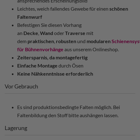
ansprechendes Erscheinungsbild
Leichtes, weich fallendes Gewebe für einen
schönen
Faltenwurf
Befestigen Sie diesen Vorhang
an
Decke
,
Wand
oder
Traverse
mit
dem
praktischen
,
robusten
und
modularen
Schienensy
für Bühnenvorhänge
aus unserem Onlineshop.
Zeitersparnis, da montagefertig
Einfache Montage
durch Ösen
Keine Nähkenntnisse erforderlich
Vor Gebrauch
Es sind produktionsbedingte Falten möglich. Bei
Faltenbildung den Stoff bitte aushängen lassen.
Lagerung