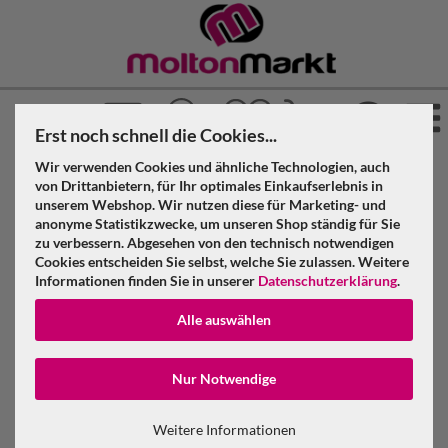
Erst noch schnell die Cookies...
Wir verwenden Cookies und ähnliche Technologien, auch
»
»
»
Molton Markt
Molton
Dekomolton
von Drittanbietern, für Ihr optimales Einkaufserlebnis in
»
»
unserem Webshop. Wir nutzen diese für Marketing- und
Konfektioniert & geöst
Weiß
anonyme Statistikzwecke, um unseren Shop ständig für Sie
zu verbessern. Abgesehen von den technisch notwendigen
Dekomolton B1 konfektioniert, weiß, B=9m (geöst) x H=3m
Cookies entscheiden Sie selbst, welche Sie zulassen. Weitere
Informationen finden Sie in unserer
Datenschutzerklärung
.
Dekomolton B1 konfektioniert, weiß,
Alle auswählen
B=9m (geöst) x H=3m
Konto erstellen
Nur Notwendige
Passwort verge
Weitere Informationen