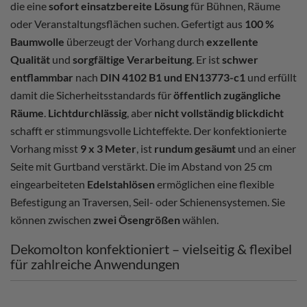
die eine
sofort einsatzbereite Lösung
für Bühnen, Räume
oder Veranstaltungsflächen suchen. Gefertigt aus
100 %
Baumwolle
überzeugt der Vorhang durch
exzellente
Qualität
und
sorgfältige Verarbeitung
. Er ist
schwer
entflammbar
nach
DIN 4102 B1 und EN13773-c1
und erfüllt
damit die Sicherheitsstandards für
öffentlich zugängliche
Räume
.
Lichtdurchlässig
, aber
nicht vollständig blickdicht
schafft er stimmungsvolle Lichteffekte. Der konfektionierte
Vorhang misst
9 x 3 Meter
, ist
rundum gesäumt
und an einer
Seite mit Gurtband verstärkt. Die im Abstand von 25 cm
eingearbeiteten
Edelstahlösen
ermöglichen eine flexible
Befestigung an Traversen, Seil- oder Schienensystemen. Sie
können zwischen
zwei Ösengrößen
wählen.
Dekomolton konfektioniert – vielseitig & flexibel
für zahlreiche Anwendungen