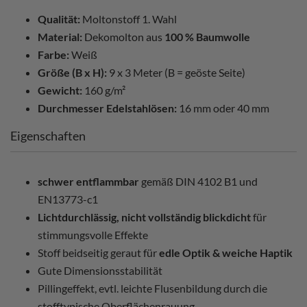
Qualität:
Moltonstoff 1. Wahl
Material:
Dekomolton aus
100 % Baumwolle
Farbe:
Weiß
Größe (B x H):
9 x 3 Meter (B = geöste Seite)
Gewicht:
160 g/m²
Durchmesser Edelstahlösen:
16 mm oder 40 mm
Eigenschaften
schwer entflammbar
gemäß DIN 4102 B1 und
EN13773-c1
Lichtdurchlässig, nicht vollständig blickdicht
für
stimmungsvolle Effekte
Stoff beidseitig geraut für
edle Optik & weiche Haptik
Gute Dimensionsstabilität
Pillingeffekt, evtl. leichte Flusenbildung durch die
stofftypische Oberflächenrauung