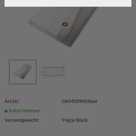
Art.Nr.:
DKM009003wei
Sofort lieferbar
Versandgewicht:
9
kg je Stück