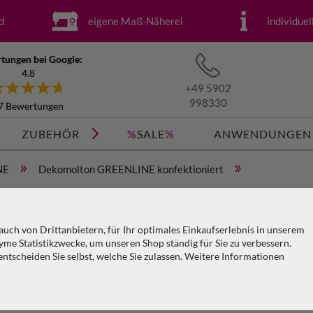
d
eigene Maß-Näherei
individue
tungen bei Google:
4.8
+49 5902
998330
7 Bewertungen
ZUBEHÖR
%
SALE
%
ANWENDUNGEN
»
»
NE
Dekomolton GREENLINE konfektioniert
D
 (geöst) x H=6m
k
uch von Drittanbietern, für Ihr optimales Einkaufserlebnis in unserem
(
me Statistikzwecke, um unseren Shop ständig für Sie zu verbessern.
tscheiden Sie selbst, welche Sie zulassen. Weitere Informationen
KO
Ar
PA