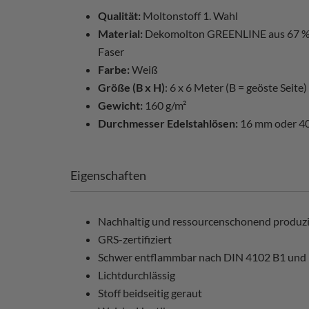
Qualität:
Moltonstoff 1. Wahl
Material:
Dekomolton GREENLINE aus 67 % r
Faser
Farbe:
Weiß
Größe (B x H)
: 6 x 6 Meter (B = geöste Seite)
Gewicht:
160 g/m²
Durchmesser Edelstahlösen:
16 mm oder 
Eigenschaften
Nachhaltig und ressourcenschonend produzi
GRS-zertifiziert
Schwer entflammbar nach DIN 4102 B1 und
Lichtdurchlässig
Stoff beidseitig geraut