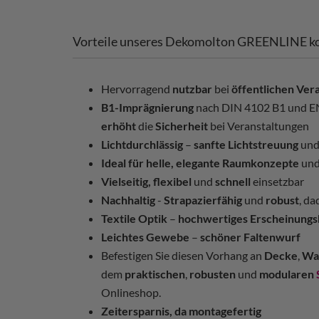
Vorteile unseres Dekomolton GREENLINE ko
Hervorragend
nutzbar
bei
öffentlichen Ver
B1-Imprägnierung
nach DIN 4102 B1 und EN
erhöht
die
Sicherheit
bei Veranstaltungen
Lichtdurchlässig
–
sanfte Lichtstreuung
un
Ideal für helle, elegante Raumkonzepte
un
Vielseitig,
flexibel
und
schnell
einsetzbar
Nachhaltig
-
Strapazierfähig
und
robust
, d
Textile Optik
–
hochwertiges Erscheinungs
Leichtes Gewebe
–
schöner Faltenwurf
Befestigen Sie diesen Vorhang an
Decke
,
Wa
dem
praktischen
,
robusten
und
modularen
Onlineshop.
Zeitersparnis, da montagefertig