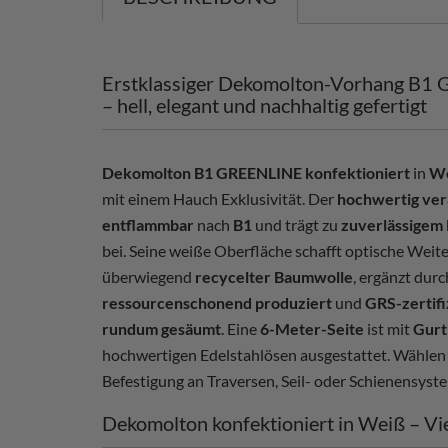
Erstklassiger Dekomolton-Vorhang B1 
– hell, elegant und nachhaltig gefertigt
Dekomolton B1 GREENLINE konfektioniert
in
W
mit einem Hauch Exklusivität. Der
hochwertig ver
entflammbar
nach
B1
und trägt zu
zuverlässigem
bei. Seine weiße Oberfläche schafft optische Weit
überwiegend
recycelter Baumwolle
, ergänzt dur
ressourcenschonend produziert
und
GRS-zertifi
rundum gesäumt
. Eine
6-Meter-Seite
ist mit
Gurt
hochwertigen Edelstahlösen ausgestattet. Wählen
Befestigung an Traversen, Seil- oder Schienensyst
Dekomolton konfektioniert in Weiß – Viels