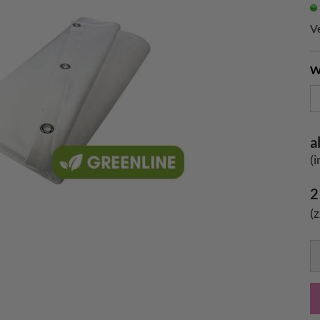
V
W
a
(
2
(