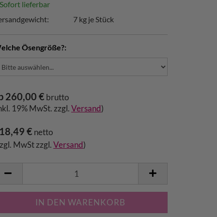
Sofort lieferbar
ersandgewicht:
7
kg je Stück
elche Ösengröße?:
b 260,00 €
brutto
inkl. 19% MwSt. zzgl.
Versand
)
18,49 €
netto
zzgl. MwSt zzgl.
Versand
)