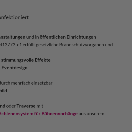
nfektioniert
anstaltungen
und in
öffentlichen Einrichtungen
13773-c1 erfüllt gesetzliche Brandschutzvorgaben und
d
stimmungsvolle Effekte
d
Eventdesign
adurch mehrfach einsetzbar
bild
nd
oder
Traverse
mit
Schienensystem für Bühnenvorhänge
aus unserem