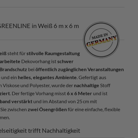
GREENLINE in Weiß 6 m x 6 m
eiß
steht für
stilvolle Raumgestaltung
arbeitete
Dekovorhang ist
schwer
 Brandschutz
bei
öffentlich zugänglichen Veranstaltungen
e und ein
helles, elegantes Ambiente
. Gefertigt aus
ch Viskose und Polyester, wurde der
nachhaltige
Stoff
ziert
. Der fertige Vorhang misst
6 x 6 Meter
und ist
band verstärkt
und im Abstand von 25 cm mit
 Sie zwischen
zwei Ösengrößen
für eine einfache, flexible
emen.
eitigkeit trifft Nachhaltigkeit