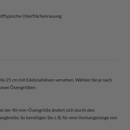
 stofftypische Oberflächenrauung
lle 25 cm mit Edelstahlösen versehen. Wählen Sie je nach
 zwei Ösengrößen:
 Bei der 40-mm-Ösengröße ändert sich durch den
ngbreite. So benötigen Sie z. B. für eine Vorhangstange von