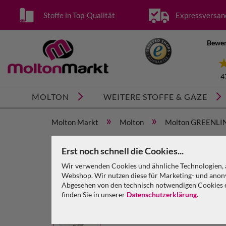
Stoffe in Top-Qualität
Expressversan
Bewer
4
MOLTON
WEITERE STOFFE & GAZE
»
»
Molton Markt
Molton
Molton GREENLI
»
Dekomolton GREENLINE konfektioniert weiß
Erst noch schnell die Cookies...
Dekomolton GREENLINE konfektioniert, weiß, B=6m
Wir verwenden Cookies und ähnliche Technologien, a
Webshop. Wir nutzen diese für Marketing- und anony
Abgesehen von den technisch notwendigen Cookies en
finden Sie in unserer
Datenschutzerklärung
.