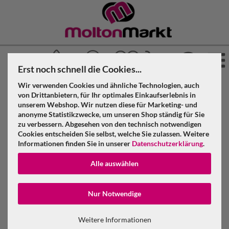
Erst noch schnell die Cookies...
Wir verwenden Cookies und ähnliche Technologien, auch
»
»
»
Molton Markt
Molton
Satinmolton
von Drittanbietern, für Ihr optimales Einkaufserlebnis in
»
»
unserem Webshop. Wir nutzen diese für Marketing- und
Konfektioniert & geöst
Steingrau
anonyme Statistikzwecke, um unseren Shop ständig für Sie
Satinmolton B1 konfektioniert, steingrau, B=3m (geöst) x
zu verbessern. Abgesehen von den technisch notwendigen
H=6m
Cookies entscheiden Sie selbst, welche Sie zulassen. Weitere
Informationen finden Sie in unserer
Datenschutzerklärung
.
Satinmolton B1 konfektioniert, steingrau,
Alle auswählen
B=3m (geöst) x H=6m
Konto erstellen
Nur Notwendige
Passwort verge
Weitere Informationen