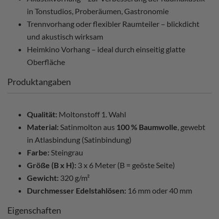
in Tonstudios, Proberäumen, Gastronomie
Trennvorhang oder flexibler Raumteiler – blickdicht
und akustisch wirksam
Heimkino Vorhang – ideal durch einseitig glatte
Oberfläche
Produktangaben
Qualität:
Moltonstoff 1. Wahl
Material:
Satinmolton aus
100 % Baumwolle
, gewebt
in Atlasbindung (Satinbindung)
Farbe:
Steingrau
Größe (B x H):
3 x 6 Meter (B = geöste Seite)
Gewicht:
320 g/m²
Durchmesser Edelstahlösen:
16 mm oder 40 mm
Eigenschaften