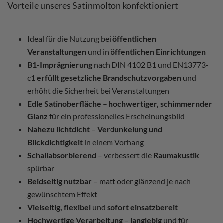
Vorteile unseres Satinmolton konfektioniert
Ideal für die Nutzung bei
öffentlichen
Veranstaltungen
und in
öffentlichen Einrichtungen
B1-Imprägnierung
nach DIN 4102 B1 und EN13773-
c1
erfüllt gesetzliche Brandschutzvorgaben
und
erhöht die Sicherheit bei Veranstaltungen
Edle Satinoberfläche
–
hochwertiger, schimmernder
Glanz
für ein professionelles Erscheinungsbild
Nahezu lichtdicht
–
Verdunkelung und
Blickdichtigkeit
in einem Vorhang
Schallabsorbierend
– verbessert die
Raumakustik
spürbar
Beidseitig nutzbar
– matt oder glänzend je nach
gewünschtem Effekt
Vielseitig, flexibel
und
sofort einsatzbereit
Hochwertige Verarbeitung
–
langlebig
und für