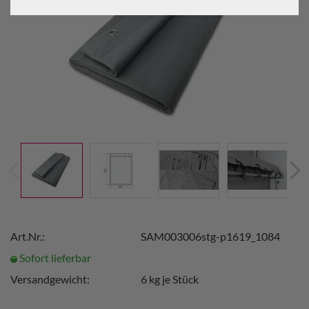
Art.Nr.:
SAM003006stg-p1619_1084
Sofort lieferbar
Versandgewicht:
6
kg je Stück