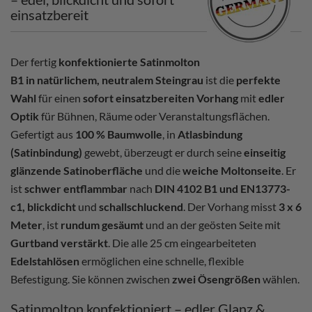
einsatzbereit
Der fertig
konfektionierte Satinmolton
B1 in natürlichem, neutralem Steingrau
ist die
perfekte
Wahl
für einen
sofort einsatzbereiten Vorhang
mit
edler
Optik
für Bühnen, Räume oder Veranstaltungsflächen.
Gefertigt aus
100 % Baumwolle
, in
Atlasbindung
(Satinbindung)
gewebt, überzeugt er durch seine
einseitig
glänzende Satinoberfläche
und die
weiche Moltonseite
. Er
ist
schwer entflammbar
nach
DIN 4102 B1 und EN13773-
c1, blickdicht
und
schallschluckend
. Der Vorhang misst
3 x 6
Meter
, ist
rundum gesäumt
und an der geösten Seite mit
Gurtband verstärkt
. Die alle 25 cm eingearbeiteten
Edelstahlösen
ermöglichen eine schnelle, flexible
Befestigung. Sie können zwischen
zwei Ösengrößen
wählen.
Satinmolton konfektioniert – edler Glanz &