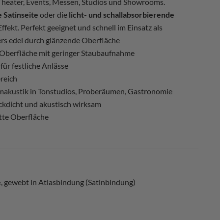
Theater, Events, Messen, Studios und Showrooms.
 Satinseite
oder die
licht- und schallabsorbierende
ffekt. Perfekt geeignet und schnell im Einsatz als
s edel durch glänzende Oberfläche
 Oberfläche mit geringer Staubaufnahme
ür festliche Anlässe
reich
makustik in Tonstudios, Proberäumen, Gastronomie
ickdicht und akustisch wirksam
atte Oberfläche
e
, gewebt in Atlasbindung (Satinbindung)