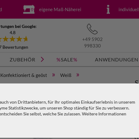
d
eigene Maß-Näherei
individue
tungen bei Google:
4.8
+49 5902
998330
7 Bewertungen
ZUBEHÖR
%
SALE
%
ANWENDUNGEN
»
»
Konfektioniert & geöst
Weiß
S
 x H=3m
w
uch von Drittanbietern, für Ihr optimales Einkaufserlebnis in unserem
me Statistikzwecke, um unseren Shop ständig für Sie zu verbessern.
Ar
tscheiden Sie selbst, welche Sie zulassen. Weitere Informationen
KO
PA