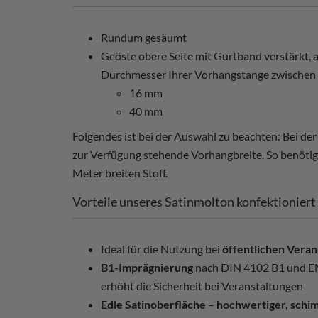
Rundum gesäumt
Geöste obere Seite mit Gurtband verstärkt, a
Durchmesser Ihrer Vorhangstange zwischen
16 mm
40 mm
Folgendes ist bei der Auswahl zu beachten: Bei d
zur Verfügung stehende Vorhangbreite. So benötige
Meter breiten Stoff.
Vorteile unseres Satinmolton konfektioniert
Ideal für die Nutzung bei
öffentlichen Veran
B1-Imprägnierung
nach DIN 4102 B1 und 
erhöht die Sicherheit bei Veranstaltungen
Edle Satinoberfläche
–
hochwertiger, schi