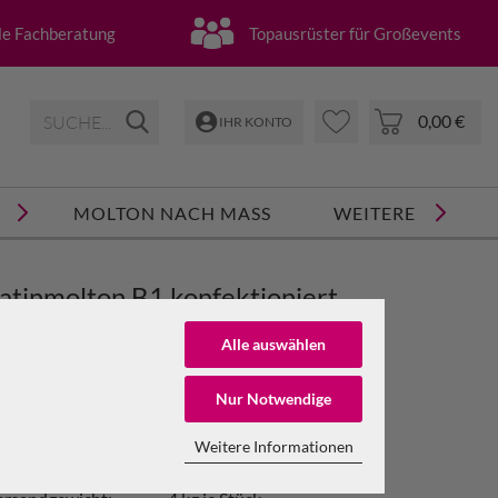
lle Fachberatung
Topausrüster für Großevents
0,00 €
IHR KONTO
MOLTON NACH MASS
WEITERE
atinmolton B1 konfektioniert,
eiß, B=4m (geöst) x H=3m
Alle auswählen
Nur Notwendige
t.Nr.:
SAM004003wei-
p1644_1156
NTO ERSTELLEN
Weitere Informationen
Sofort lieferbar
SSWORT VERGESSEN?