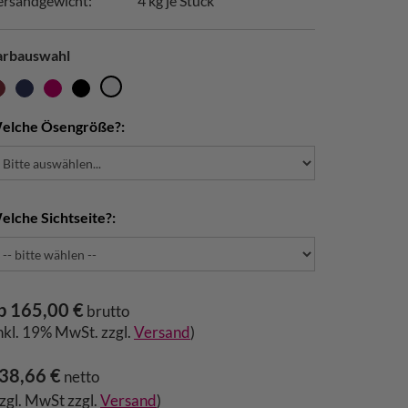
ersandgewicht:
4
kg je Stück
arbauswahl
elche Ösengröße?:
elche Sichtseite?:
b 165,00 €
brutto
inkl. 19% MwSt. zzgl.
Versand
)
38,66 €
netto
zzgl. MwSt zzgl.
Versand
)