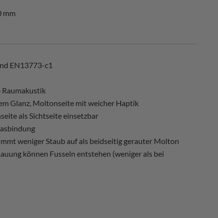
0 mm
und EN13773-c1
e Raumakustik
tem Glanz, Moltonseite mit weicher Haptik
eite als Sichtseite einsetzbar
lasbindung
nimmt weniger Staub auf als beidseitig gerauter Molton
 Rauung können Fusseln entstehen (weniger als bei