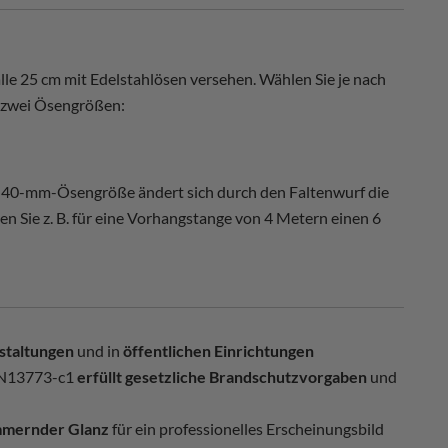
lle 25 cm mit Edelstahlösen versehen. Wählen Sie je nach
 zwei Ösengrößen:
er 40-mm-Ösengröße ändert sich durch den Faltenwurf die
n Sie z. B. für eine Vorhangstange von 4 Metern einen 6
staltungen
und in
öffentlichen Einrichtungen
EN13773-c1
erfüllt gesetzliche Brandschutzvorgaben
und
mmernder Glanz
für ein professionelles Erscheinungsbild