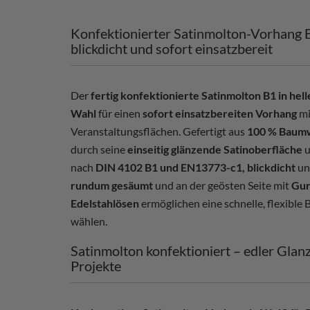
Konfektionierter Satinmolton-Vorhang B
blickdicht und sofort einsatzbereit
Der
fertig konfektionierte Satinmolton B1 in he
Wahl
für einen
sofort einsatzbereiten Vorhang
m
Veranstaltungsflächen. Gefertigt aus
100 % Baumw
durch seine
einseitig glänzende Satinoberfläche
u
nach
DIN 4102 B1 und EN13773-c1, blickdicht
u
rundum gesäumt
und an der geösten Seite mit
Gur
Edelstahlösen
ermöglichen eine schnelle, flexible
wählen.
Satinmolton konfektioniert – edler Glanz
Projekte