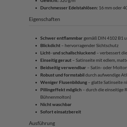
Gewicht:
320 g/m²
Durchmesser Edelstahlösen:
16 mm oder 4
Eigenschaften
Schwer entflammbar
gemäß DIN 4102 B1 
Blickdicht
– hervorragender Sichtschutz
Licht- und schallschluckend
– verbessert di
Einseitig geraut
– Satinseite mit edlem, mat
Beidseitig verwendbar
– Satin- oder Moltons
Robust und formstabil
durch aufwendige At
Weniger Flusenbildung
– glatte Satinseite 
Pillingeffekt möglich
– durch die einseitige
Bühnenmolton)
Nicht waschbar
Sofort einsatzbereit
Ausführung