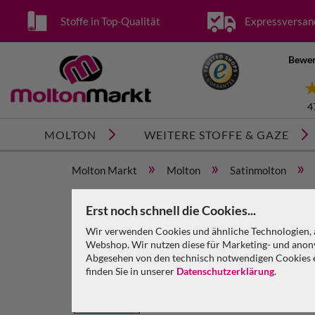
Stoffe in Top-Qualität
Expressversan
Bewer
4
MOLTON
WEITERE STOFFE & GAZE
»
»
»
Molton Markt
Molton
Satinmolton
Satinmolton B1 konfektioniert, weiß, B=4m (geöst)
Erst noch schnell die Cookies...
Wir verwenden Cookies und ähnliche Technologien, a
Webshop. Wir nutzen diese für Marketing- und anony
Abgesehen von den technisch notwendigen Cookies en
finden Sie in unserer
Datenschutzerklärung
.