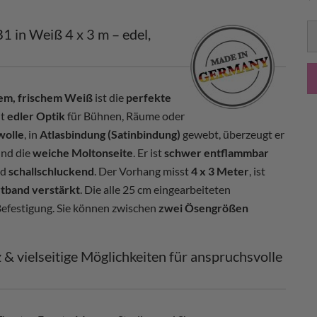
1 in Weiß 4 x 3 m – edel,
llem, frischem Weiß
ist die
perfekte
it
edler Optik
für Bühnen, Räume oder
olle
, in
Atlasbindung (Satinbindung)
gewebt, überzeugt er
nd die
weiche Moltonseite
. Er ist
schwer entflammbar
nd
schallschluckend
. Der Vorhang misst
4 x 3 Meter
, ist
tband verstärkt
. Die alle 25 cm eingearbeiteten
 Befestigung. Sie können zwischen
zwei Ösengrößen
 & vielseitige Möglichkeiten für anspruchsvolle