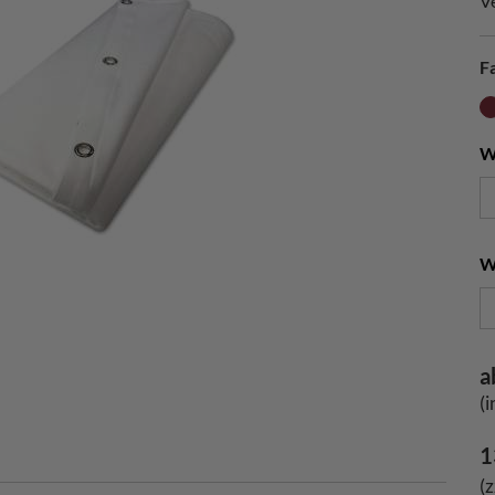
V
F
W
W
a
(
1
(