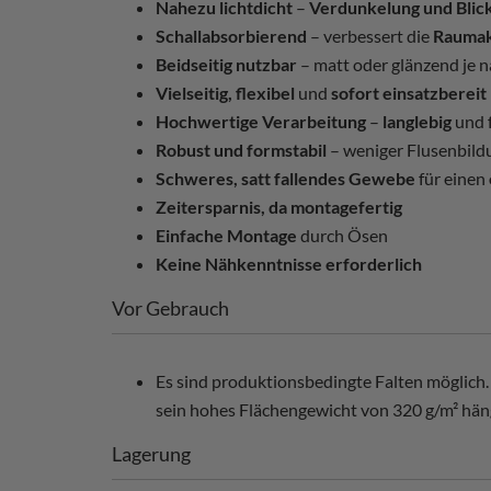
Nahezu lichtdicht
–
Verdunkelung und Blick
Schallabsorbierend
– verbessert die
Raumak
Beidseitig nutzbar
– matt oder glänzend je 
Vielseitig, flexibel
und
sofort einsatzbereit
Hochwertige Verarbeitung
–
langlebig
und 
Robust und formstabil
– weniger Flusenbild
Schweres, satt fallendes Gewebe
für einen
Zeitersparnis, da montagefertig
Einfache Montage
durch Ösen
Keine Nähkenntnisse erforderlich
Vor Gebrauch
Es sind produktionsbedingte Falten möglich. 
sein hohes Flächengewicht von 320 g/m² hängt
Lagerung