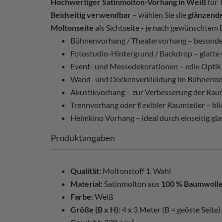
Hochwertiger Satinmolton-Vorhang in Weiß
für 
Beidseitig verwendbar
– wählen Sie die
glänzende
Moltonseite
als Sichtseite - je nach gewünschtem E
Bühnenvorhang / Theatervorhang – besonder
Fotostudio-Hintergrund / Backdrop – glatte
Event- und Messedekorationen – edle Optik f
Wand- und Deckenverkleidung im Bühnenbe
Akustikvorhang – zur Verbesserung der Rau
Trennvorhang oder flexibler Raumteiler – bl
Heimkino Vorhang – ideal durch einseitig gl
Produktangaben
Qualität:
Moltonstoff 1. Wahl
Material:
Satinmolton aus
100 % Baumwoll
Farbe:
Weiß
Größe (B x H):
4 x 3 Meter (B = geöste Seite)