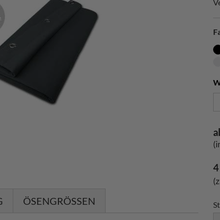
V
F
W
a
(
4
(
G
ÖSENGRÖSSEN
St