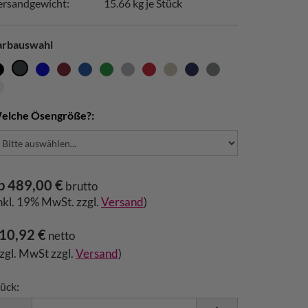
ersandgewicht:
15.66
kg je Stück
arbauswahl
elche Ösengröße?:
b 489,00 €
brutto
inkl. 19% MwSt. zzgl.
Versand
)
10,92 €
netto
zzgl. MwSt zzgl.
Versand
)
ück: