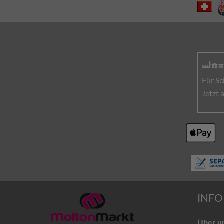
Für Sc
Jetzt
INFO
Über u