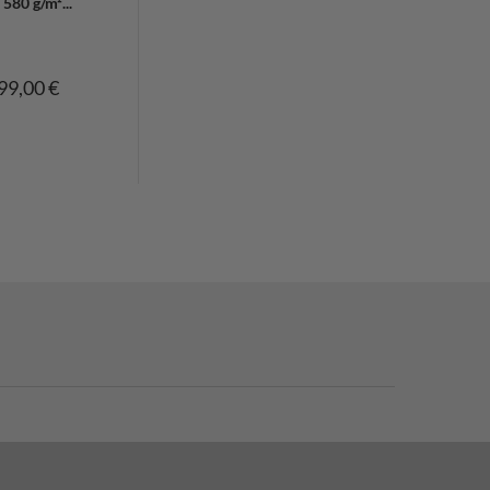
580 g/m²...
99,00 €