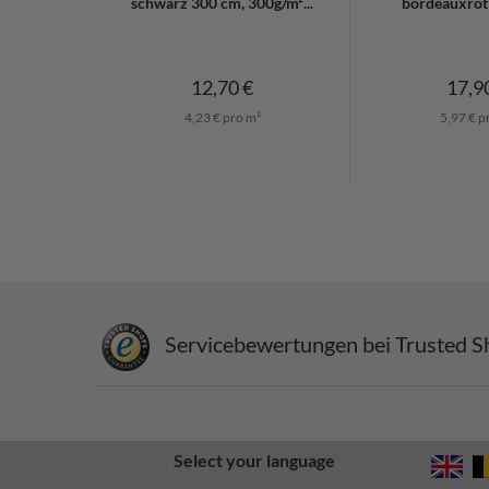
schwarz 300 cm, 300g/m²...
bordeauxrot 
12,70 €
17,9
4,23 € pro m²
5,97 € p
Servicebewertungen bei Trusted S
Select your language