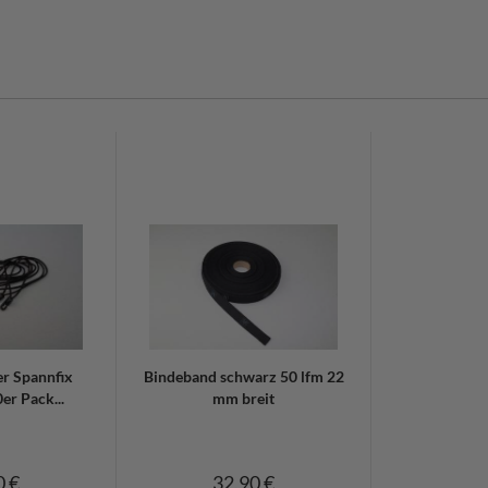
:
r Spannfix
Bindeband schwarz 50 lfm 22
er Pack...
mm breit
0 €
32,90 €