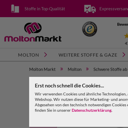
Stoffe in Top-Qualität
Expressversan
Bewer
4
MOLTON
WEITERE STOFFE & GAZE
»
»
Molton Markt
Molton
Schwere Stoffe ab
Schwerer Vorhang anthrazit Molton 580 g/m² B=9m 
Erst noch schnell die Cookies...
Wir verwenden Cookies und ähnliche Technologien, a
Webshop. Wir nutzen diese für Marketing- und anony
Abgesehen von den technisch notwendigen Cookies en
finden Sie in unserer
Datenschutzerklärung
.