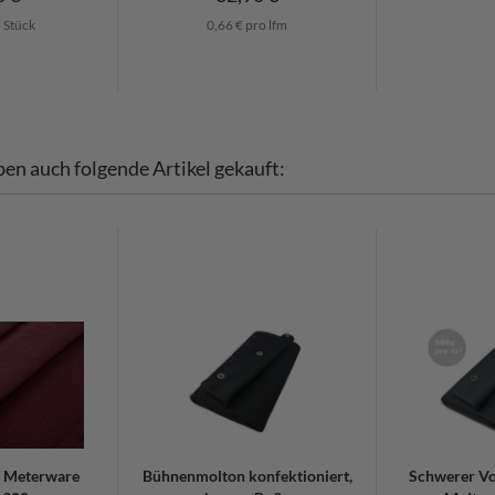
o Stück
0,66 € pro lfm
ben auch folgende Artikel gekauft:
 Meterware
Bühnenmolton konfektioniert,
Schwerer Vo