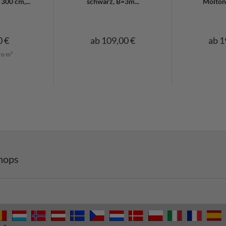
300 cm,...
schwarz, B=3m...
Molton 
0 €
ab 109,00 €
ab 1
ro m²
hops