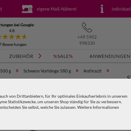
d
eigene Maß-Näherei
individue
tungen bei Google:
4.8
+49 5902
998330
7 Bewertungen
ZUBEHÖR
%
SALE
%
ANWENDUNGEN
»
»
»
 500 g
Schwere Vorhänge 580 g
Anthrazit
S
(geöst) x H=3m
M
uch von Drittanbietern, für Ihr optimales Einkaufserlebnis in unserem
me Statistikzwecke, um unseren Shop ständig für Sie zu verbessern.
tscheiden Sie selbst, welche Sie zulassen. Weitere Informationen
Ar
KO
PA