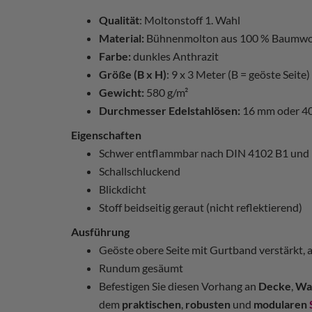
Qualität
: Moltonstoff 1. Wahl
Material:
Bühnenmolton aus 100 % Baumwo
Farbe:
dunkles Anthrazit
Größe (B x H)
: 9 x 3 Meter (B = geöste Seite)
Gewicht:
580 g/m²
Durchmesser Edelstahlösen:
16 mm oder 4
Eigenschaften
Schwer entflammbar nach DIN 4102 B1 und
Schallschluckend
Blickdicht
Stoff beidseitig geraut (nicht reflektierend)
Ausführung
Geöste obere Seite mit Gurtband verstärkt, 
Rundum gesäumt
Befestigen Sie diesen Vorhang an
Decke
,
Wa
dem
praktischen
,
robusten
und
modularen