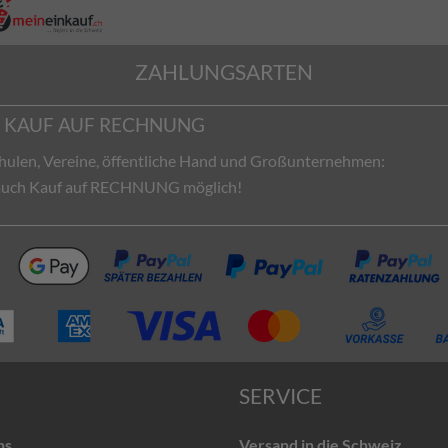
ZAHLUNGSARTEN
KAUF AUF RECHNUNG
hulen, Vereine, öffentliche Hand und Großunternehmen:
 auch Kauf auf RECHNUNG möglich!
SERVICE
ns
Versand in die Schweiz