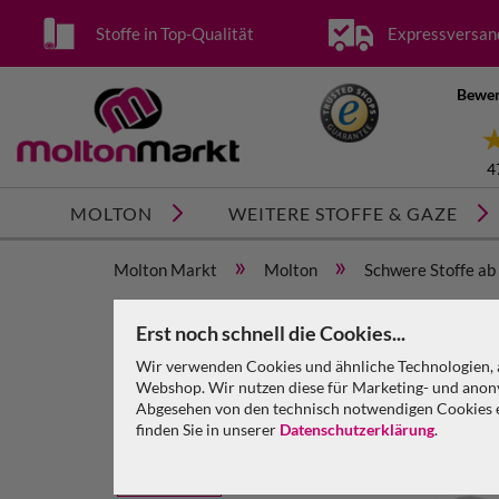
Stoffe in Top-Qualität
Expressversan
Bewer
4
MOLTON
WEITERE STOFFE & GAZE
»
»
Molton Markt
Molton
Schwere Stoffe ab
Schwerer Vorhang carpetblue Molton 580 g/m² B=6
Erst noch schnell die Cookies...
Wir verwenden Cookies und ähnliche Technologien, a
Webshop. Wir nutzen diese für Marketing- und anony
Abgesehen von den technisch notwendigen Cookies en
finden Sie in unserer
Datenschutzerklärung
.