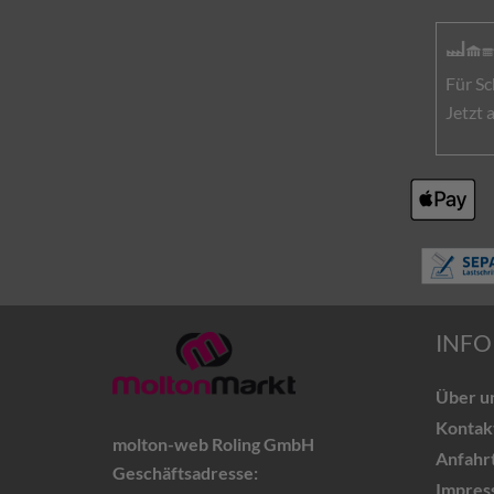
Für Sc
Jetzt
INFO
Über u
Kontak
molton-web Roling GmbH
Anfahr
Geschäftsadresse:
Impres