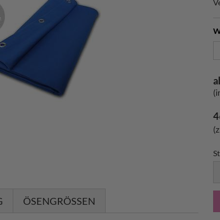
V
W
a
(
4
(
St
S
G
ÖSENGRÖSSEN