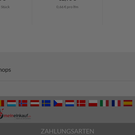
o Stück
0,66 € pro lfm
hops
ZAHLUNGSARTEN