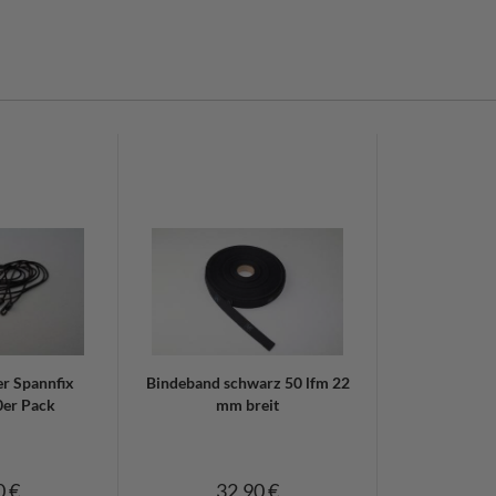
:
r Spannfix
Bindeband schwarz 50 lfm 22
0er Pack
mm breit
0 €
32,90 €