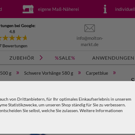
d
eigene Maß-Näherei
individue
tungen bei Google:
4.8
info@molton-
markt.de
7 Bewertungen
ZUBEHÖR
%
SALE
%
ANWENDUNGEN
»
»
»
 500 g
Schwere Vorhänge 580 g
Carpetblue
S
m (geöst) x H=5m
M
uch von Drittanbietern, für Ihr optimales Einkaufserlebnis in unserem
me Statistikzwecke, um unseren Shop ständig für Sie zu verbessern.
tscheiden Sie selbst, welche Sie zulassen. Weitere Informationen
Ar
KO
PA