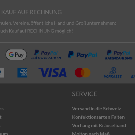
KAUF AUF RECHNUNG
hulen, Vereine, öffentliche Hand und Großunternehmen:
 auch Kauf auf RECHNUNG möglich!
SERVICE
ns
Versand in die Schweiz
t
Konfektionsarten Falten
t
Vorhang mit Kräuselband
sum
Molton nach Maß