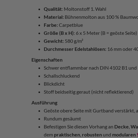
Qualität
: Moltonstoff 1. Wahl
Material:
Bühnenmolton aus 100 % Baumwo
Farbe:
Carpetblue
Größe (B x H)
: 6 x 5 Meter (B = geöste Seite)
Gewicht:
580 g/m²
Durchmesser Edelstahlösen:
16 mm oder 4
Eigenschaften
Schwer entflammbar nach DIN 4102 B1 und
Schallschluckend
Blickdicht
Stoff beidseitig geraut (nicht reflektierend)
Ausführung
Geöste obere Seite mit Gurtband verstärkt, 
Rundum gesäumt
Befestigen Sie diesen Vorhang an
Decke
,
Wa
dem
praktischen
,
robusten
und
modularen