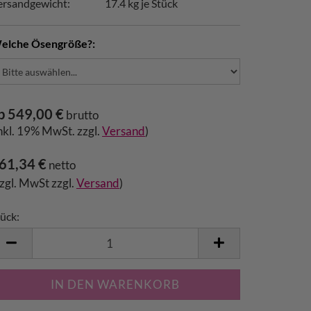
ersandgewicht:
17.4
kg je Stück
elche Ösengröße?:
b 549,00 €
brutto
inkl. 19% MwSt. zzgl.
Versand
)
61,34 €
netto
zzgl. MwSt zzgl.
Versand
)
ück:
tück