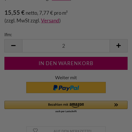
15,55 €
netto, 7,77 € pro m²
(zzgl. MwSt zzgl.
Versand
)
lfm:
lfm
Weiter mit
AUF DEN MERKZETTEL