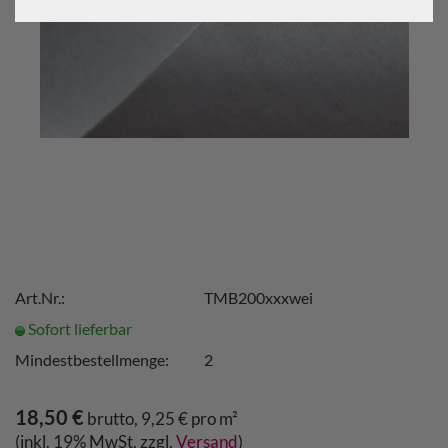
Art.Nr.:
TMB200xxxwei
Sofort lieferbar
Mindestbestellmenge:
2
18,50 €
brutto, 9,25 € pro m²
(inkl. 19% MwSt. zzgl.
Versand
)