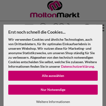
Erst noch schnell die Cookies...
Wir verwenden Cookies und ähnliche Technologien, auch
»
»
»
Molton Markt
Molton
Tischmolton
von Drittanbietern, für Ihr optimales Einkaufserlebnis in
»
unserem Webshop. Wir nutzen diese für Marketing- und
Meterware
Tischmolton weiß 200 cm breit Meterware
anonyme Statistikzwecke, um unseren Shop ständig für Sie
zu verbessern. Abgesehen von den technisch notwendigen
Cookies entscheiden Sie selbst, welche Sie zulassen. Weitere
Tischmolton weiß 200 cm breit
Informationen finden Sie in unserer
Datenschutzerklärung
.
Meterware
Alle auswählen
Konto erstellen
Nur Notwendige
Passwort verge
Weitere Informationen