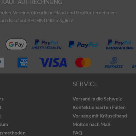
KAUF AUF RECHNUNG
hulen, Vereine, öffentliche Hand und Großunternehmen:
 auch Kauf auf RECHNUNG möglich!
SERVICE
ns
Versand in die Schweiz
t
Konfektionsarten Falten
t
Vorhang mit Kräuselband
sum
Molton nach Maß
gsmethoden
FAQ