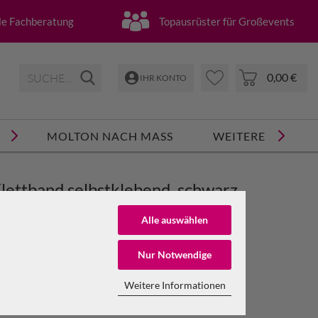
lle Fachberatung
Topausrüster für Großevents
0,00 €
IHR KONTO
MOLTON NACH MASS
WEITERE
lettband selbstklebend, schwarz,
0 mm breit, 25m
Alle auswählen
Nur Notwendige
t.Nr.:
MKS50mschrol
NTO ERSTELLEN
Sofort lieferbar
Weitere Informationen
SSWORT VERGESSEN?