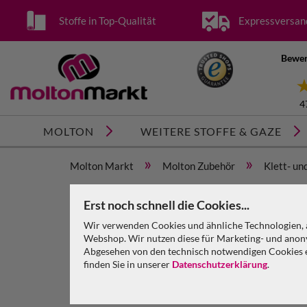
Stoffe in Top-Qualität
Expressversan
Bewer
4
MOLTON
WEITERE STOFFE & GAZE
»
»
Molton Markt
Molton Zubehör
Klett- un
»
Klettband selbstklebend, schwarz, 50 mm breit,
Erst noch schnell die Cookies...
Wir verwenden Cookies und ähnliche Technologien, a
Webshop. Wir nutzen diese für Marketing- und anony
Abgesehen von den technisch notwendigen Cookies en
finden Sie in unserer
Datenschutzerklärung
.