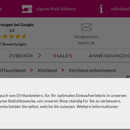
d
eigene Maß-Näherei
individue
tungen bei Google:
4.8
info@molton-
markt.de
7 Bewertungen
ZUBEHÖR
%
SALE
%
ANWENDUNGEN
»
»
d Flauschband
Klettband
Klettband selbstklebend
K
 25m
5
uch von Drittanbietern, für Ihr optimales Einkaufserlebnis in unserem
me Statistikzwecke, um unseren Shop ständig für Sie zu verbessern.
Ar
tscheiden Sie selbst, welche Sie zulassen. Weitere Informationen
KO
PA