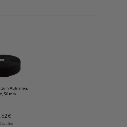
 zum Aufnähen,
, 50 mm...
,62 €
€ pro lfm