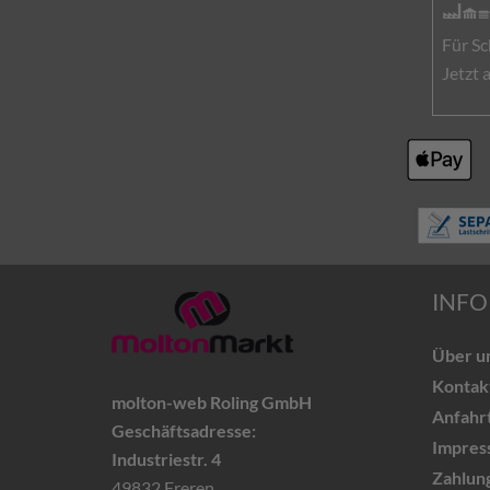
Für Sc
Jetzt
INFO
Über u
Kontak
molton-web Roling GmbH
Anfahr
Geschäftsadresse:
Impres
Industriestr. 4
Zahlun
49832 Freren