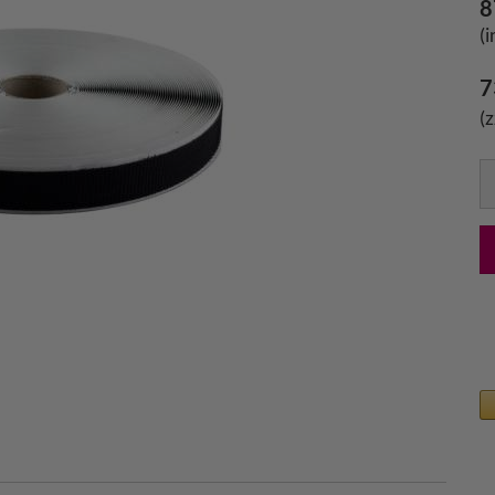
8
(
7
(