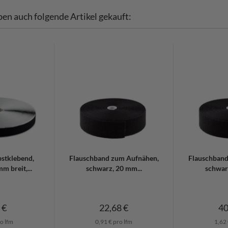
ben auch folgende Artikel gekauft:
bstklebend,
Flauschband zum Aufnähen,
Flauschband
m breit,...
schwarz, 20 mm...
schwarz
 €
22,68 €
40
o lfm
0,91 € pro lfm
1,62 