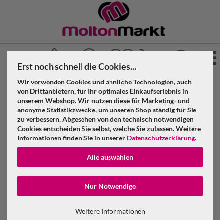
Erst noch schnell die Cookies...
Wir verwenden Cookies und ähnliche Technologien, auch
»
»
Molton Markt
Molton Zubehör
von Drittanbietern, für Ihr optimales Einkaufserlebnis in
»
unserem Webshop. Wir nutzen diese für Marketing- und
Schienensystem Vorhang
anonyme Statistikzwecke, um unseren Shop ständig für Sie
zu verbessern. Abgesehen von den technisch notwendigen
Wentex Eurotrack Eckstück 90 Grad R=1000 mm, schwarz
Cookies entscheiden Sie selbst, welche Sie zulassen. Weitere
Informationen finden Sie in unserer
Datenschutzerklärung
.
Wentex Eurotrack Eckstück 90 Grad
Alle auswählen
R=1000 mm, schwarz
Konto erstellen
Nur Notwendige
Passwort verge
Weitere Informationen