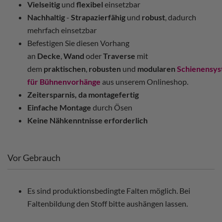
Vielseitig
und
flexibel
einsetzbar
Nachhaltig
-
Strapazierfähig
und
robust
, dadurch
mehrfach einsetzbar
Befestigen Sie diesen Vorhang
an
Decke
,
Wand
oder
Traverse
mit
dem
praktischen
,
robusten
und
modularen
Schienensy
für Bühnenvorhänge
aus unserem Onlineshop.
Zeitersparnis, da montagefertig
Einfache Montage
durch Ösen
Keine Nähkenntnisse erforderlich
Vor Gebrauch
Es sind produktionsbedingte Falten möglich. Bei
Faltenbildung den Stoff bitte aushängen lassen.