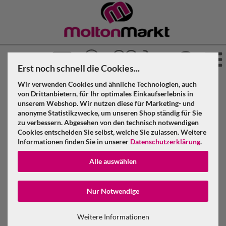
Erst noch schnell die Cookies...
Wir verwenden Cookies und ähnliche Technologien, auch
»
»
»
Molton Markt
Molton
Bühnenmolton
von Drittanbietern, für Ihr optimales Einkaufserlebnis in
»
»
unserem Webshop. Wir nutzen diese für Marketing- und
Konfektioniert & geöst
Schiefergrau
anonyme Statistikzwecke, um unseren Shop ständig für Sie
Bühnenmolton konfektioniert, schiefergrau, B=3m (geöst) x
zu verbessern. Abgesehen von den technisch notwendigen
H=5m
Cookies entscheiden Sie selbst, welche Sie zulassen. Weitere
Informationen finden Sie in unserer
Datenschutzerklärung
.
Bühnenmolton konfektioniert,
Alle auswählen
schiefergrau, B=3m (geöst) x H=5m
Konto erstellen
Nur Notwendige
Passwort verge
Weitere Informationen