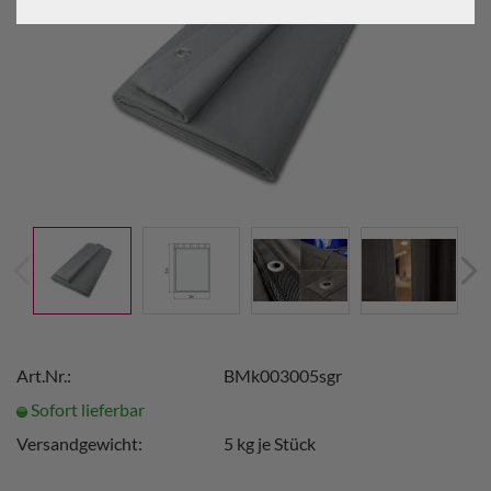
Art.Nr.:
BMk003005sgr
Sofort lieferbar
Versandgewicht:
5
kg je Stück