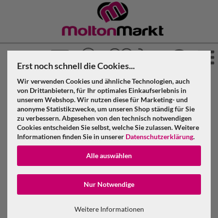
Erst noch schnell die Cookies...
Wir verwenden Cookies und ähnliche Technologien, auch
»
»
»
Molton Markt
Molton
Bühnenmolton
von Drittanbietern, für Ihr optimales Einkaufserlebnis in
»
»
unserem Webshop. Wir nutzen diese für Marketing- und
Konfektioniert & geöst
Schwarz
anonyme Statistikzwecke, um unseren Shop ständig für Sie
zu verbessern. Abgesehen von den technisch notwendigen
Bühnenmolton konfektioniert, schwarz, B=3m (geöst) x H=5m
Cookies entscheiden Sie selbst, welche Sie zulassen. Weitere
Informationen finden Sie in unserer
Datenschutzerklärung
.
Bühnenmolton konfektioniert, schwarz,
Alle auswählen
B=3m (geöst) x H=5m
Konto erstellen
Nur Notwendige
Passwort verge
Weitere Informationen