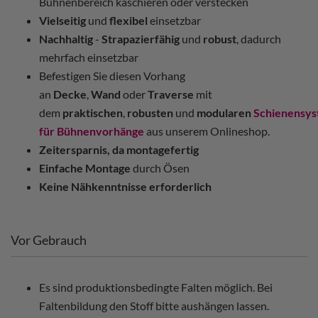
Bühnenbereich kaschieren oder verstecken
Vielseitig
und
flexibel
einsetzbar
Nachhaltig
-
Strapazierfähig
und
robust
, dadurch
mehrfach einsetzbar
Befestigen Sie diesen Vorhang
an
Decke
,
Wand
oder
Traverse
mit
dem
praktischen
,
robusten
und
modularen
Schienensy
für Bühnenvorhänge
aus unserem Onlineshop.
Zeitersparnis, da montagefertig
Einfache Montage
durch Ösen
Keine Nähkenntnisse erforderlich
Vor Gebrauch
Es sind produktionsbedingte Falten möglich. Bei
Faltenbildung den Stoff bitte aushängen lassen.