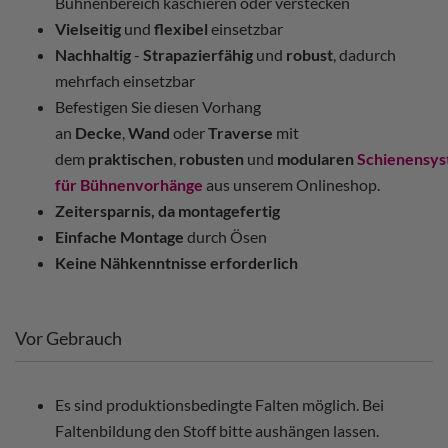
Bühnenbereich kaschieren oder verstecken
Vielseitig
und
flexibel
einsetzbar
Nachhaltig
-
Strapazierfähig
und
robust
, dadurch
mehrfach einsetzbar
Befestigen Sie diesen Vorhang
an
Decke
,
Wand
oder
Traverse
mit
dem
praktischen
,
robusten
und
modularen
Schienensy
für Bühnenvorhänge
aus unserem Onlineshop.
Zeitersparnis, da montagefertig
Einfache Montage
durch Ösen
Keine Nähkenntnisse erforderlich
Vor Gebrauch
Es sind produktionsbedingte Falten möglich. Bei
Faltenbildung den Stoff bitte aushängen lassen.