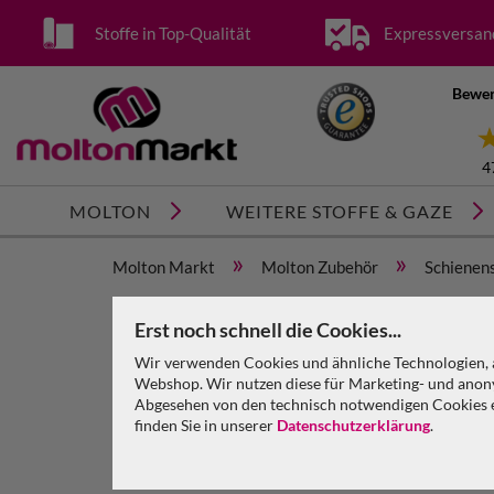
Stoffe in Top-Qualität
Expressversan
Bewer
4
MOLTON
WEITERE STOFFE & GAZE
»
»
Molton Markt
Molton Zubehör
Schienen
Wentex Eurotrack Wandarm 200 mm, Wandhalterung
Erst noch schnell die Cookies...
Wir verwenden Cookies und ähnliche Technologien, a
Webshop. Wir nutzen diese für Marketing- und anony
Abgesehen von den technisch notwendigen Cookies en
finden Sie in unserer
Datenschutzerklärung
.