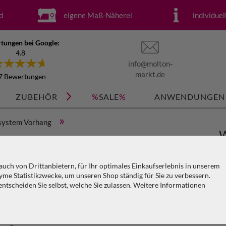
d
eigene Maß-Näherei
individue
tungen bei Google:
4.8
info@molton-
markt.de
7 Bewertungen
ZUBEHÖR
%
SALE
%
ANWENDUNGEN
»
system Vorhang
W
 für Vorhangschiene schwarz
m
V
uch von Drittanbietern, für Ihr optimales Einkaufserlebnis in unserem
me Statistikzwecke, um unseren Shop ständig für Sie zu verbessern.
tscheiden Sie selbst, welche Sie zulassen. Weitere Informationen
Ar
KO
PA