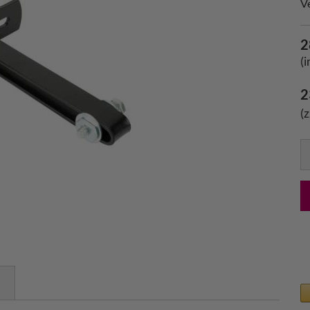
V
2
(
2
(
S