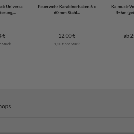
ck Universal
Feuerwehr Karabinerhaken 6 x
Kalmuck-Vo
erung,...
60 mm Stahl...
B=6m (geö
4 €
12,00 €
ab 2
o Stück
1,20 € pro Stück
hops