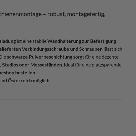
chienenmontage – robust, montagefertig,
sladung
ist eine stabile
Wandhalterung zur Befestigung
elieferten Verbindungsschraube und Schrauben
lässt sich
 Die
schwarze Pulverbeschichtung
sorgt für eine dezente
 Studios oder Messeständen
. Ideal für eine platzsparende
neshop bestellen
.
 und Österreich möglich
.