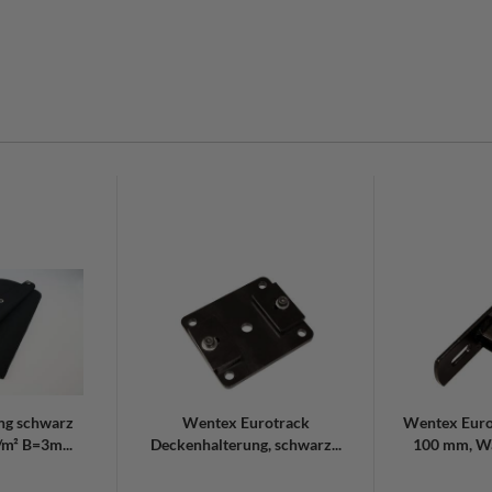
:
ng schwarz
Wentex Eurotrack
Wentex Eur
m² B=3m...
Deckenhalterung, schwarz...
100 mm, Wa