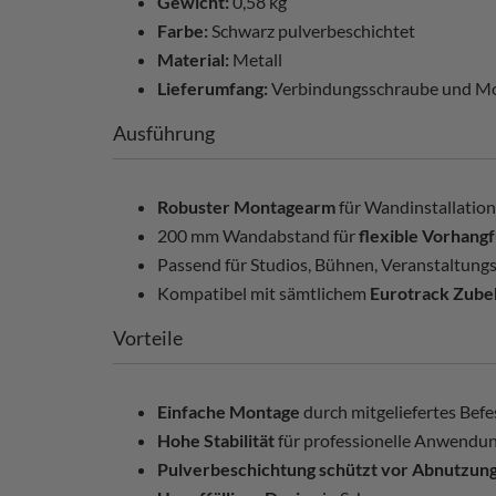
Gewicht:
0,58 kg
Farbe:
Schwarz pulverbeschichtet
Material:
Metall
Lieferumfang:
Verbindungsschraube und M
Ausführung
Robuster Montagearm
für Wandinstallatio
200 mm Wandabstand für
flexible Vorhang
Passend für Studios, Bühnen, Veranstaltung
Kompatibel mit sämtlichem
Eurotrack Zube
Vorteile
Einfache Montage
durch mitgeliefertes Bef
Hohe Stabilität
für professionelle Anwendu
Pulverbeschichtung schützt vor Abnutzun