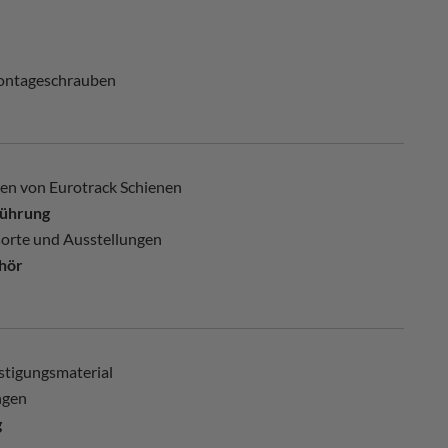
ontageschrauben
nen von Eurotrack Schienen
führung
sorte und Ausstellungen
hör
estigungsmaterial
ngen
g